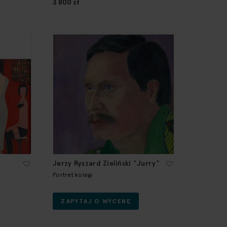
3 800 zł
Jerzy Ryszard Zieliński "Jurry"
Portret kolegi
ZAPYTAJ O WYCENĘ