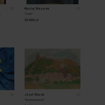
Maciej Mazurek
a
"Cień"
10 000 zł
Józef Marek
"Rochemaure"