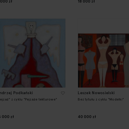
 000 zł
18 000 zł
ndrzej Podkański
Leszek Nowosielski
Pejzaż" z cyklu "Pejzaże tekturowe"
Bez tytułu z cyklu "Modelki"
5 000 zł
40 000 zł