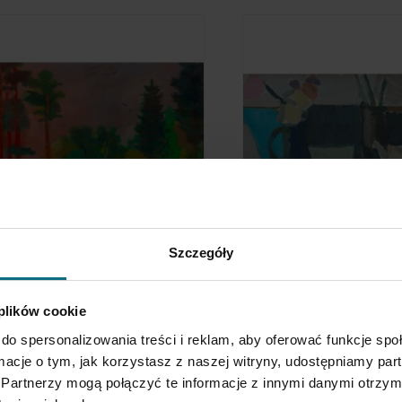
erzy Ryszard Zieliński "Jurry"
Samuel Tepler
Szczegóły
ejzaż
Martwa natura
5 000 zł
7 000 zł
 plików cookie
do spersonalizowania treści i reklam, aby oferować funkcje sp
ormacje o tym, jak korzystasz z naszej witryny, udostępniamy p
Partnerzy mogą połączyć te informacje z innymi danymi otrzym