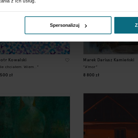
nia z ich usług.
Spersonalizuj
Z
iotr Kowalski
Marek Dariusz Kamieński
Nie chciałem. Wiem..."
"A'mor"
 500 zł
8 800 zł