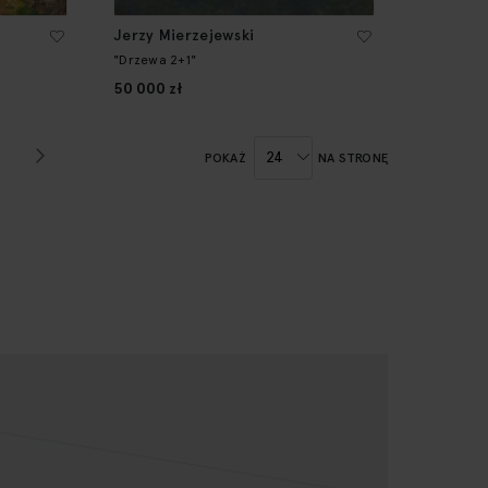
Jerzy Mierzejewski
"Drzewa 2+1"
50 000 zł
 czytasz stronę
na
trona
Strona
Następne
5
POKAŻ
NA STRONĘ