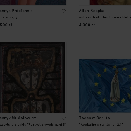
enryk Płóciennik
Allan Rzepka
kt siedzący
Autoportret z bochnem chleb
 500 zł
4 000 zł
enryk Musiałowicz
Tadeusz Boruta
z tytułu z cyklu "Portret z wyobraźni 3"
"Apokalipsa św. Jana 12,1"