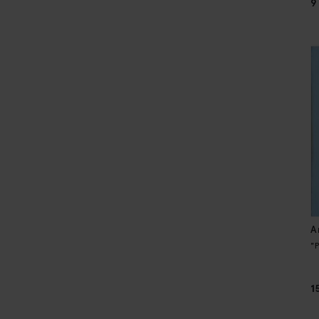
9
A
"
1