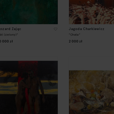
yszard Zając
Jagoda Charkiewicz
kt (zielony)"
"Chata"
0 000 zł
2 000 zł