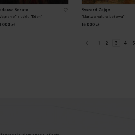
adeusz Boruta
Ryszard Zając
Wygnanie" z cyklu "Eden"
"Martwa natura beżowa"
4 000 zł
15 000 zł
Strona
Strona
Poprzednie
Strona
Strona
Aktualnie
Stro
S
1
2
3
4