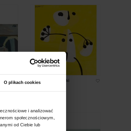
Krzysztof Dudziński
O plikach cookies
"Kobieta"
3 300 zł
ołecznościowe i analizować
artnerom społecznościowym,
anymi od Ciebie lub