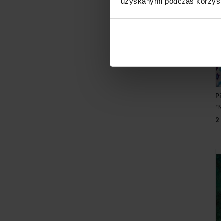
uzyskanymi podczas korzysta
P
"
2