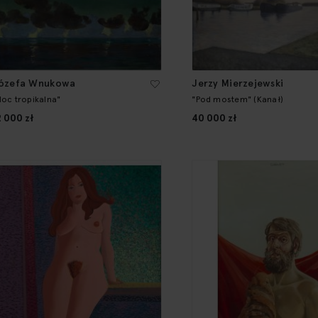
ózefa Wnukowa
Jerzy Mierzejewski
Noc tropikalna"
"Pod mostem" (Kanał)
2 000 zł
40 000 zł