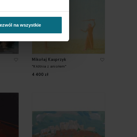
ezwól na wszystkie
Mikołaj Kasprzyk
"Kłótnia z aniołem"
4 400 zł