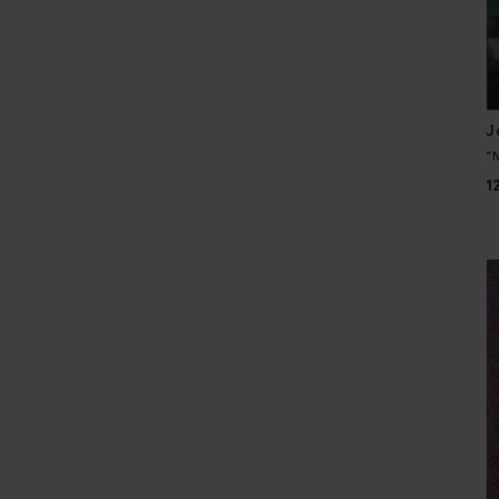
J
"
1