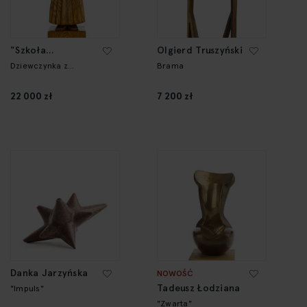
"Szkoła
Olgierd Truszyński
Zakopiańska"
Dziewczynka z
Brama
ptaszkiem
22 000 zł
7 200 zł
Danka Jarzyńska
NOWOŚĆ
Tadeusz Łodziana
"Impuls"
"Zwarta"