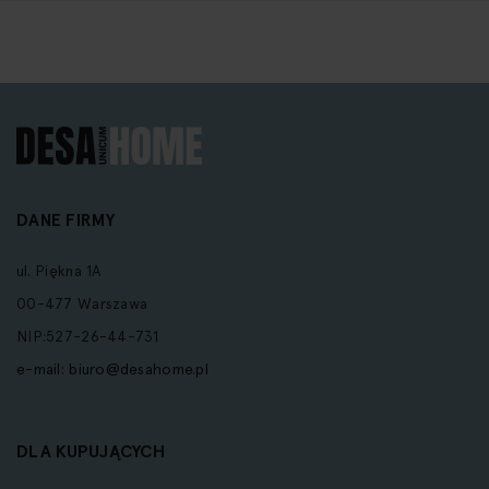
DANE FIRMY
ul. Piękna 1A
00-477 Warszawa
NIP:527-26-44-731
e-mail:
biuro@desahome.pl
DLA KUPUJĄCYCH