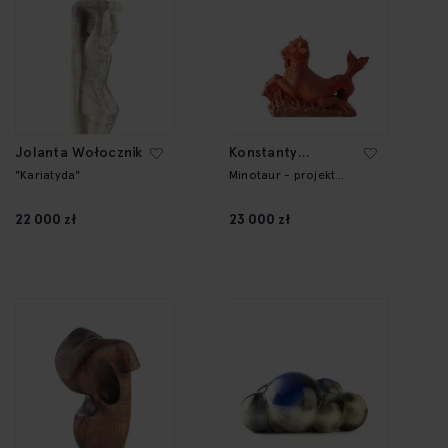
Jolanta Wołocznik
Konstanty
Laszczka
"Kariatyda"
Minotaur - projekt
fontanny
22 000 zł
23 000 zł