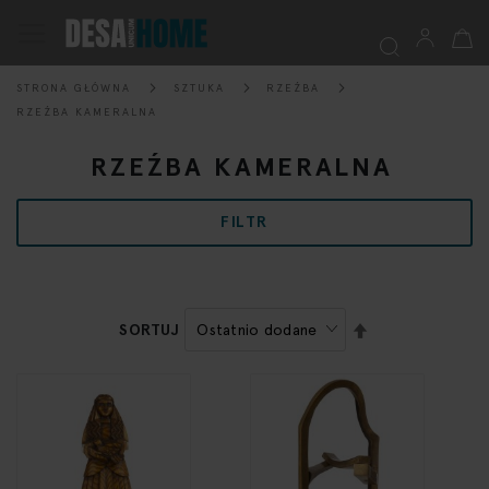
Mój k
Przełącznik
Nav
STRONA GŁÓWNA
SZTUKA
RZEŹBA
Szukaj
RZEŹBA KAMERALNA
RZEŹBA KAMERALNA
FILTR
USTAW
SORTUJ
KIERUNEK
MALEJĄCY