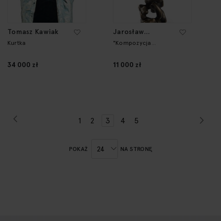
Tomasz Kawiak
Jarosław
Bikiewicz
Kurtka
"Kompozycja
medytacyjna 84"
34 000 zł
11 000 zł
Strona
Poprzednie
Str
Nas
Strona
Strona
Strona
Aktualnie
Strona
Strona
1
2
3
4
5
czytasz
stronę
POKAŻ
NA STRONĘ