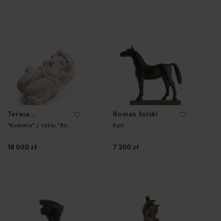
Teresa
Roman Solski
Brzóskiewicz
"Kobieta" z cyklu "Róża
Koń
i Kobieta"
18 000 zł
7 200 zł