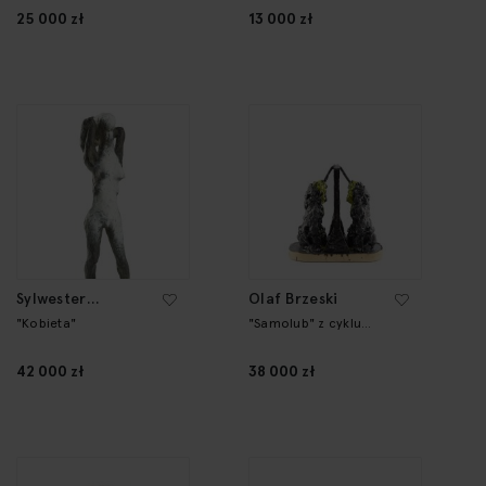
25 000 zł
13 000 zł
Sylwester
Olaf Brzeski
Ambroziak
"Kobieta"
"Samolub" z cyklu
"Przygoda"
42 000 zł
38 000 zł