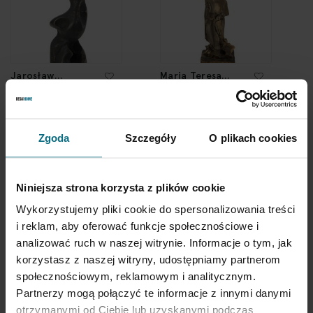
Jarosław
Maria Teresa
Bikiewicz
Kuczyńska
"Komopozycja
Forma
medytacyjna 92"
antropomorficzna
33 000 zł
7 900 zł
Zgoda
Szczegóły
O plikach cookies
Niniejsza strona korzysta z plików cookie
Wykorzystujemy pliki cookie do spersonalizowania treści
i reklam, aby oferować funkcje społecznościowe i
analizować ruch w naszej witrynie. Informacje o tym, jak
korzystasz z naszej witryny, udostępniamy partnerom
społecznościowym, reklamowym i analitycznym.
Partnerzy mogą połączyć te informacje z innymi danymi
Jan Stanisław
Andrzej Żurek
otrzymanymi od Ciebie lub uzyskanymi podczas