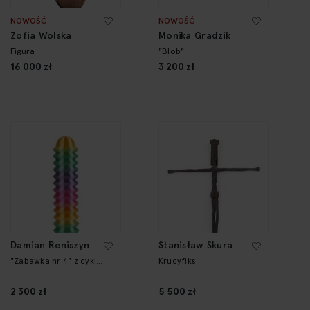
NOWOŚĆ
NOWOŚĆ
Zofia Wolska
Monika Gradzik
Figura
"Blob"
16 000 zł
3 200 zł
Damian Reniszyn
Stanisław Skura
"Zabawka nr 4" z cyklu
Krucyfiks
"Zabawki"
2 300 zł
5 500 zł