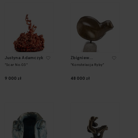
Justyna Adamczyk
Zbigniew
Maleszewski
"Scar No.03"
"Konstelacja Ryby"
9 000 zł
48 000 zł