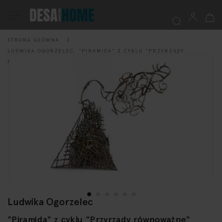
Mój k
Przełącznik
Nav
STRONA GŁÓWNA
Szukaj
LUDWIKA OGORZELEC, "PIRAMIDA" Z CYKLU "PRZYRZĄDY
Przejdź
RÓWNOWAŻNE", 2013
na
koniec
galerii
Ludwika Ogorzelec
Przejdź
na
"Piramida" z cyklu "Przyrządy równoważne"