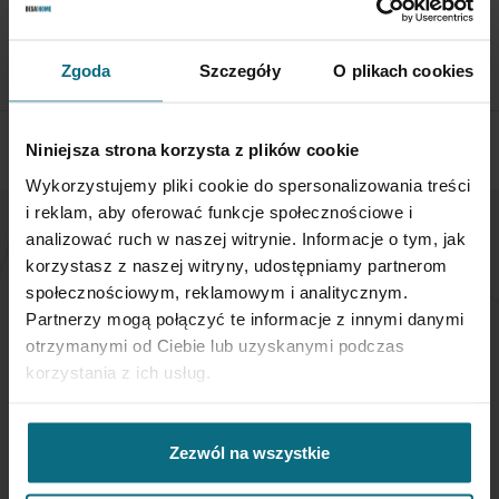
Aby zwrócić obiekt skontaktuj się z Biurem Obsługi w ciągu 3
dni od otrzymania przesyłki
Zgoda
Szczegóły
O plikach cookies
SPRAWDŹ SZCZEGÓŁY
Niniejsza strona korzysta z plików cookie
Wykorzystujemy pliki cookie do spersonalizowania treści
i reklam, aby oferować funkcje społecznościowe i
analizować ruch w naszej witrynie. Informacje o tym, jak
NEWSLETTER
korzystasz z naszej witryny, udostępniamy partnerom
społecznościowym, reklamowym i analitycznym.
Partnerzy mogą połączyć te informacje z innymi danymi
Jeśli chcesz otrzymywać aktualne informacje
otrzymanymi od Ciebie lub uzyskanymi podczas
dotyczące oferty Desa Home - zapisz się do naszego
korzystania z ich usług.
newslettera.
Subskrybuj
Zezwól na wszystkie
nasz
newsletter: