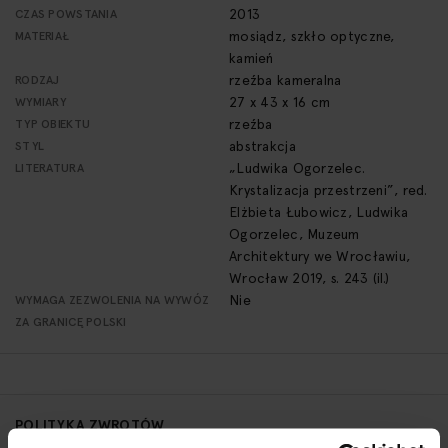
2013
CZAS POWSTANIA
mosiądz, szkło optyczne,
MATERIAŁ
kamień
rzeźba kameralna
RODZAJ
27 x 43 x 16 cm
WYMIARY
rzeźba
TYP OBIEKTU
abstrakcja
STYL
„Ludwika Ogorzelec.
LITERATURA
Krystalizacja przestrzeni”, red.
Elżbieta Łubowicz, Ludwika
Ogorzelec, Muzeum
Architektury we Wrocławiu,
Wrocław 2019, s. 243 (il.)
Nie
WYMAGA ZEZWOLENIA NA WYWÓZ
ZA GRANICĘ POLSKI
POLITYKA ZWROTÓW