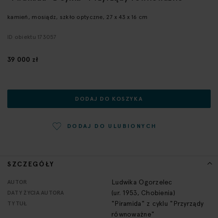
początek
galerii
kamień, mosiądz, szkło optyczne, 27 x 43 x 16 cm
ID obiektu 173057
39 000 zł
DODAJ DO KOSZYKA
DODAJ DO ULUBIONYCH
SZCZEGÓŁY
Więcej
Ludwika Ogorzelec
AUTOR
informacji
(ur. 1953, Chobienia)
DATY ŻYCIA AUTORA
"Piramida" z cyklu "Przyrządy
TYTUŁ
równoważne"