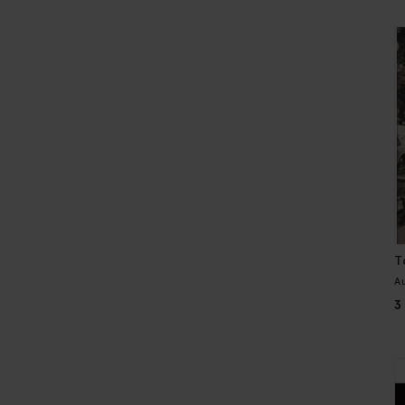
T
A
3