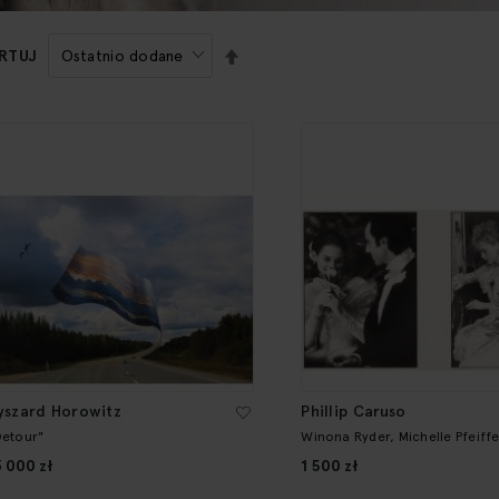
USTAW
RTUJ
KIERUNEK
MALEJĄCY
yszard Horowitz
Phillip Caruso
Detour"
Winona Ryder, Michelle Pfeiffe
Day-Lewis
3 000 zł
1 500 zł