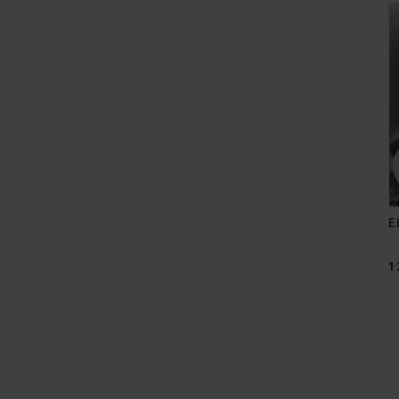
E
C
1