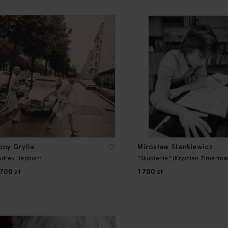
ony Grylla
Mirosław Stankiewicz
udrey Hepburn
"Skupienie" (Krystian Zimerm
 700 zł
1 700 zł