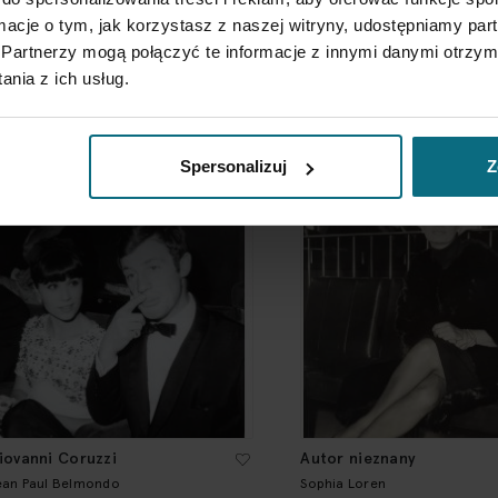
ormacje o tym, jak korzystasz z naszej witryny, udostępniamy p
ldo Durazzi
Zbigniew Hartwig
Partnerzy mogą połączyć te informacje z innymi danymi otrzym
ndy Warhol
Zbigniew Cybulski
nia z ich usług.
 500 zł
2 200 zł
Spersonalizuj
Z
iovanni Coruzzi
Autor nieznany
ean Paul Belmondo
Sophia Loren