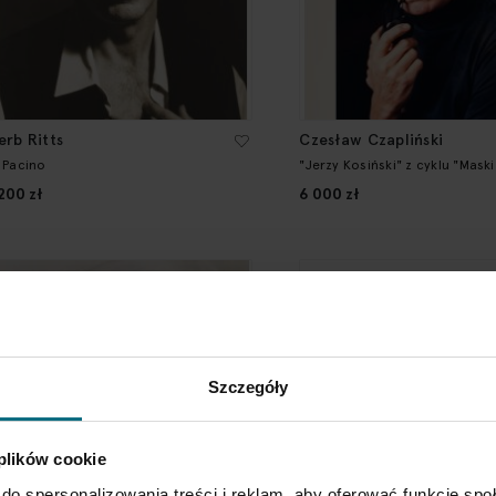
erb Ritts
Czesław Czapliński
l Pacino
"Jerzy Kosiński" z cyklu "Maski
 200 zł
6 000 zł
Szczegóły
 plików cookie
do spersonalizowania treści i reklam, aby oferować funkcje sp