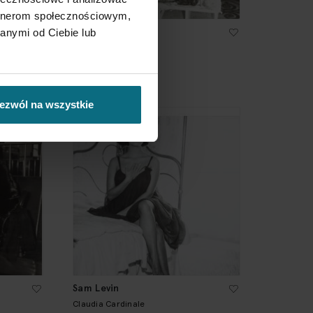
artnerom społecznościowym,
Aldo Durazzi
anymi od Ciebie lub
Salvador Dali
1 200 zł
ezwól na wszystkie
Sam Levin
Claudia Cardinale