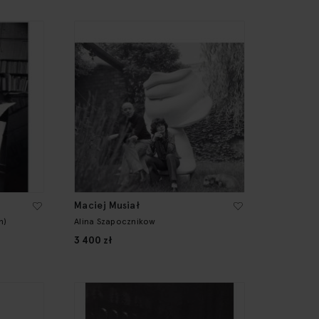
Maciej Musiał
an)
Alina Szapocznikow
3 400 zł