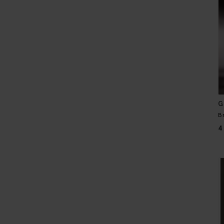
G
B
4