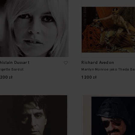
hislain Dussart
Richard Avedon
rigette Bardot
Marilyn Monroe jako Theda Ba
 200 zł
1 200 zł