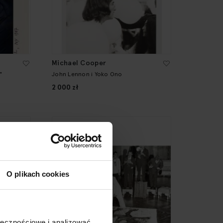
Michael Cooper
"
John Lennon i Yoko Ono
2 000 zł
O plikach cookies
ołecznościowe i analizować