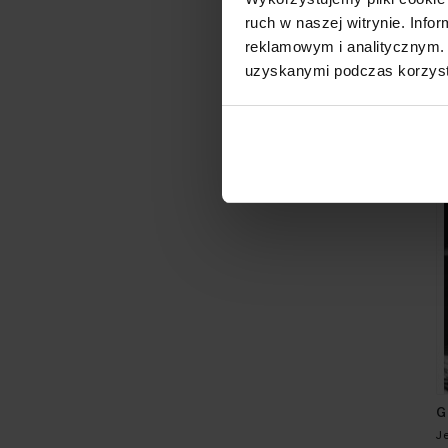
ruch w naszej witrynie. Inf
A
reklamowym i analitycznym. 
A
uzyskanymi podczas korzysta
3
G
J