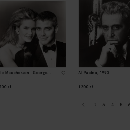
lle Macpherson i George
Al Pacino, 1990
looney, 1987
 200 zł
1 200 zł
Strona
Strona
Poprzednie
Strona
Strona
Aktualni
Stro
2
3
4
5