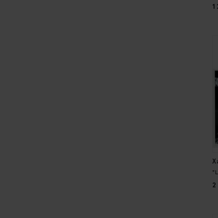
1
X
"
2