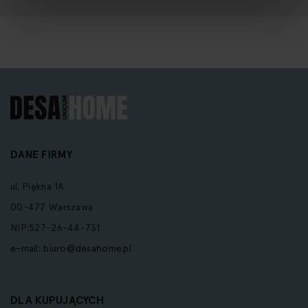
DANE FIRMY
ul. Piękna 1A
00-477 Warszawa
NIP:527-26-44-731
e-mail:
biuro@desahome.pl
DLA KUPUJĄCYCH