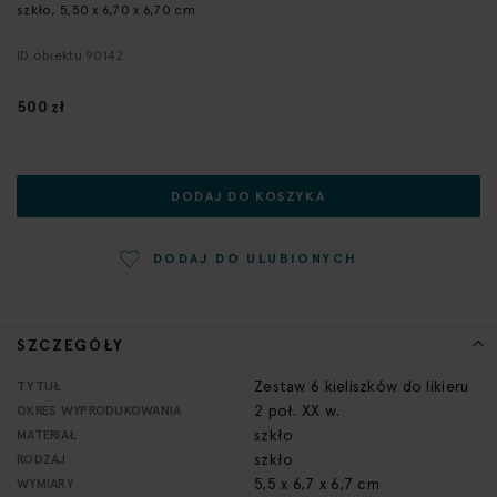
szkło, 5,50 x 6,70 x 6,70 cm
początek
galerii
ID obiektu 90142
500 zł
DODAJ DO KOSZYKA
DODAJ DO ULUBIONYCH
SZCZEGÓŁY
Więcej
Zestaw 6 kieliszków do likieru
TYTUŁ
informacji
2 poł. XX w.
OKRES WYPRODUKOWANIA
szkło
MATERIAŁ
szkło
RODZAJ
5,5 x 6,7 x 6,7 cm
WYMIARY