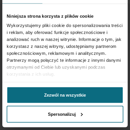
Niniejsza strona korzysta z plików cookie
NEWSLETTER
Wykorzystujemy pliki cookie do spersonalizowania treści
i reklam, aby oferować funkcje społecznościowe i
analizować ruch w naszej witrynie. Informacje o tym, jak
Jeśli chcesz otrzymywać aktualne informacje
dotyczące oferty Desa Home - zapisz się do naszego
korzystasz z naszej witryny, udostępniamy partnerom
newslettera.
społecznościowym, reklamowym i analitycznym.
Partnerzy mogą połączyć te informacje z innymi danymi
otrzymanymi od Ciebie lub uzyskanymi podczas
Subskrybuj
korzystania z ich usług.
nasz
newsletter:
SUBSKRYBUJ
Zezwól na wszystkie
Wprowadzając i zatwierdzając swoje dane osobowe, wyrażasz zgodę
Spersonalizuj
na otrzymywanie newslettera na zasadach określonych w
Regulaminie
Newsletter
oraz
Polityce Prywatności
.