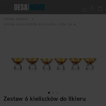
Mój k
Przełącznik
Nav
STRONA GŁÓWNA
Szukaj
ZESTAW 6 KIELISZKÓW DO LIKIERU, 2 POŁ. XX W.
Przejdź
na
koniec
galerii
Zestaw 6 kieliszków do likieru
Przejdź
na