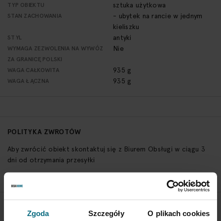
sztuka użytkowa
TYP OBIEKTU
- ubytek na rancie w jednym
STAN ZACHOWANIA
kieliszku
antyki
STYL
Nie
WYMAGA ZEZWOLENIA NA WYWÓZ
ZA GRANICĘ POLSKI
935 g
WAGA CAŁKOWITA
935 g
WAGA ŁĄCZNA
POLITYKA ZWROTÓW
Aby zwrócić obiekt skontaktuj się z Biurem Obsługi w ciągu 3
dni od otrzymania przesyłki
SPRAWDŹ SZCZEGÓŁY
Zgoda
Szczegóły
O plikach cookies