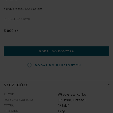
początek
galerii
akryl/płótno, 100 x 65 cm
ID obiektu 162028
3 000 zł
DODAJ DO KOSZYKA
DODAJ DO ULUBIONYCH
SZCZEGÓŁY
Więcej
Władysław Kufko
AUTOR
informacji
(ur. 1955, Brześć)
DATY ŻYCIA AUTORA
"Ptaki"
TYTUŁ
akryl
TECHNIKA