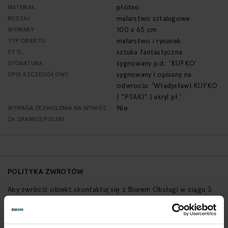
płótno
MATERIAŁ
malarstwo sztalugowe
RODZAJ
100 x 65 cm
WYMIARY
malarstwo i rysunek
TYP OBIEKTU
sztuka fantastyczna
STYL
sygnowany p.d.: 'KUFKO'
SYGNATURA
sygnowany i opisany na
OPIS SZCZEGÓŁOWY
odwrociu: 'Władysław| KUFKO
| "PTAKI" | akryl pł.'
Nie
WYMAGA ZEZWOLENIA NA WYWÓZ
ZA GRANICĘ POLSKI
POLITYKA ZWROTÓW
Aby zwrócić obiekt skontaktuj się z Biurem Obsługi w ciągu 3
dni od otrzymania przesyłki
SPRAWDŹ SZCZEGÓŁY