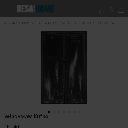
Mój k
Przełącznik
Nav
STRONA GŁÓWNA
WŁADYSŁAW KUFKO, "PTAKI", XX/XXI W.
Szukaj
Przejdź
na
koniec
galerii
Władysław Kufko
Przejdź
na
"Ptaki"