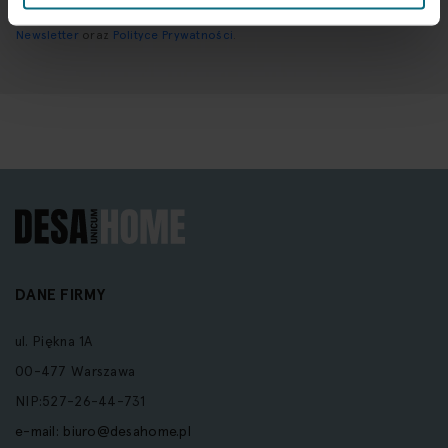
Wprowadzając i zatwierdzając swoje dane osobowe, wyrażasz zgodę
na otrzymywanie newslettera na zasadach określonych w
Regulaminie
Newsletter
oraz
Polityce Prywatności
.
DANE FIRMY
ul. Piękna 1A
00-477 Warszawa
NIP:527-26-44-731
e-mail:
biuro@desahome.pl