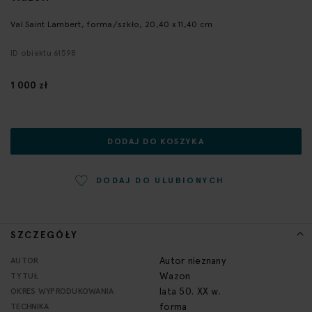
galerii
Val Saint Lambert, forma/szkło, 20,40 x 11,40 cm
ID obiektu 61598
1 000 zł
DODAJ DO KOSZYKA
DODAJ DO ULUBIONYCH
SZCZEGÓŁY
Więcej
Autor nieznany
AUTOR
informacji
Wazon
TYTUŁ
lata 50. XX w.
OKRES WYPRODUKOWANIA
forma
TECHNIKA