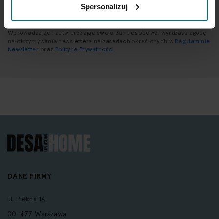
SUBSKRYBUJ
Spersonalizuj
Wprowadzając i zatwierdzając swoje dane osobowe, wyrażasz zgodę
na otrzymywanie newslettera na zasadach określonych w
Regulaminie
Newsletter
oraz
Polityce Prywatności
.
DANE FIRMY
ul. Piękna 1A
00-477 Warszawa