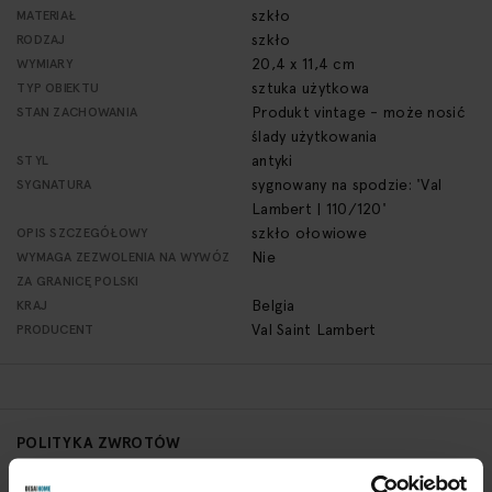
szkło
MATERIAŁ
szkło
RODZAJ
20,4 x 11,4 cm
WYMIARY
sztuka użytkowa
TYP OBIEKTU
Produkt vintage - może nosić
STAN ZACHOWANIA
ślady użytkowania
antyki
STYL
sygnowany na spodzie: 'Val
SYGNATURA
Lambert | 110/120'
szkło ołowiowe
OPIS SZCZEGÓŁOWY
Nie
WYMAGA ZEZWOLENIA NA WYWÓZ
ZA GRANICĘ POLSKI
Belgia
KRAJ
Val Saint Lambert
PRODUCENT
POLITYKA ZWROTÓW
Aby zwrócić obiekt skontaktuj się z Biurem Obsługi w ciągu 3