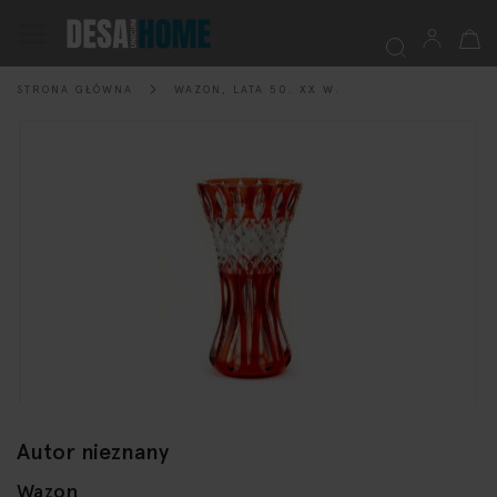
Mój k
Przełącznik
Nav
STRONA GŁÓWNA
WAZON, LATA 50. XX W.
Szukaj
Przejdź
na
koniec
galerii
Przejdź
Autor nieznany
na
początek
Wazon