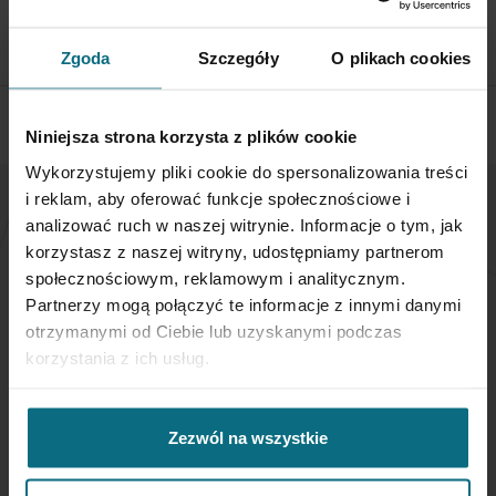
dni od otrzymania przesyłki
SPRAWDŹ SZCZEGÓŁY
Zgoda
Szczegóły
O plikach cookies
Niniejsza strona korzysta z plików cookie
Wykorzystujemy pliki cookie do spersonalizowania treści
i reklam, aby oferować funkcje społecznościowe i
analizować ruch w naszej witrynie. Informacje o tym, jak
NEWSLETTER
korzystasz z naszej witryny, udostępniamy partnerom
społecznościowym, reklamowym i analitycznym.
Jeśli chcesz otrzymywać aktualne informacje
Partnerzy mogą połączyć te informacje z innymi danymi
dotyczące oferty Desa Home - zapisz się do naszego
otrzymanymi od Ciebie lub uzyskanymi podczas
newslettera.
korzystania z ich usług.
Subskrybuj
nasz
Zezwól na wszystkie
newsletter: