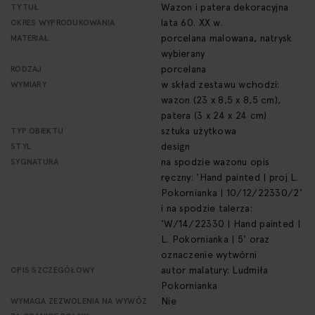
Wazon i patera dekoracyjna
TYTUŁ
lata 60. XX w.
OKRES WYPRODUKOWANIA
porcelana malowana, natrysk
MATERIAŁ
wybierany
porcelana
RODZAJ
w skład zestawu wchodzi:
WYMIARY
wazon (23 x 8,5 x 8,5 cm),
patera (3 x 24 x 24 cm)
sztuka użytkowa
TYP OBIEKTU
design
STYL
na spodzie wazonu opis
SYGNATURA
ręczny: 'Hand painted | proj L.
Pokornianka | 10/12/22330/2'
i na spodzie talerza:
'W/14/22330 | Hand painted |
L. Pokornianka | 5' oraz
oznaczenie wytwórni
autor malatury: Ludmiła
OPIS SZCZEGÓŁOWY
Pokornianka
Nie
WYMAGA ZEZWOLENIA NA WYWÓZ