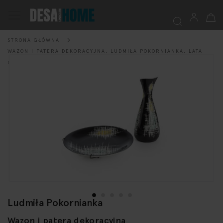
Mój k
Przełącznik
Nav
STRONA GŁÓWNA
Szukaj
WAZON I PATERA DEKORACYJNA, LUDMIŁA POKORNIANKA, LATA
Przejdź
60. XX W.
na
koniec
galerii
Ludmiła Pokornianka
Przejdź
na
Wazon i patera dekoracyjna