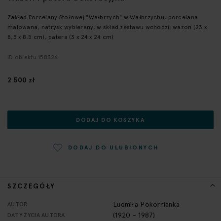
początek
galerii
Zakład Porcelany Stołowej "Wałbrzych" w Wałbrzychu, porcelana
malowana, natrysk wybierany, w skład zestawu wchodzi: wazon (23 x
8,5 x 8,5 cm), patera (3 x 24 x 24 cm)
ID obiektu 158326
2 500 zł
DODAJ DO KOSZYKA
DODAJ DO ULUBIONYCH
SZCZEGÓŁY
Więcej
Ludmiła Pokornianka
AUTOR
informacji
(1920 - 1987)
DATY ŻYCIA AUTORA