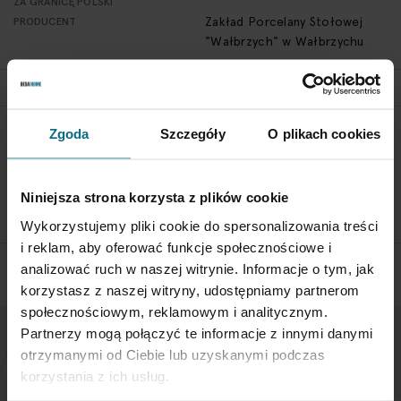
ZA GRANICĘ POLSKI
Zakład Porcelany Stołowej
PRODUCENT
"Wałbrzych" w Wałbrzychu
Zgoda
Szczegóły
O plikach cookies
POLITYKA ZWROTÓW
Aby zwrócić obiekt skontaktuj się z Biurem Obsługi w ciągu 3
dni od otrzymania przesyłki
Niniejsza strona korzysta z plików cookie
SPRAWDŹ SZCZEGÓŁY
Wykorzystujemy pliki cookie do spersonalizowania treści
i reklam, aby oferować funkcje społecznościowe i
analizować ruch w naszej witrynie. Informacje o tym, jak
korzystasz z naszej witryny, udostępniamy partnerom
społecznościowym, reklamowym i analitycznym.
Partnerzy mogą połączyć te informacje z innymi danymi
otrzymanymi od Ciebie lub uzyskanymi podczas
NEWSLETTER
korzystania z ich usług.