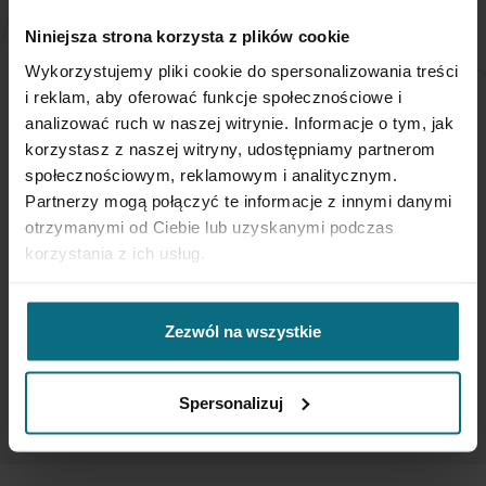
NEWSLETTER
Niniejsza strona korzysta z plików cookie
Wykorzystujemy pliki cookie do spersonalizowania treści
i reklam, aby oferować funkcje społecznościowe i
Jeśli chcesz otrzymywać aktualne informacje
analizować ruch w naszej witrynie. Informacje o tym, jak
dotyczące oferty Desa Home - zapisz się do naszego
newslettera.
korzystasz z naszej witryny, udostępniamy partnerom
społecznościowym, reklamowym i analitycznym.
Partnerzy mogą połączyć te informacje z innymi danymi
Subskrybuj
otrzymanymi od Ciebie lub uzyskanymi podczas
nasz
korzystania z ich usług.
newsletter:
SUBSKRYBUJ
Zezwól na wszystkie
Wprowadzając i zatwierdzając swoje dane osobowe, wyrażasz zgodę
na otrzymywanie newslettera na zasadach określonych w
Regulaminie
Spersonalizuj
Newsletter
oraz
Polityce Prywatności
.