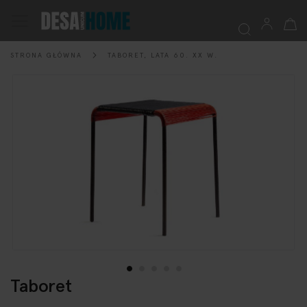
Mój k
Przełącznik
Nav
STRONA GŁÓWNA
TABORET, LATA 60. XX W.
Szukaj
Przejdź
na
koniec
galerii
Taboret
Przejdź
na