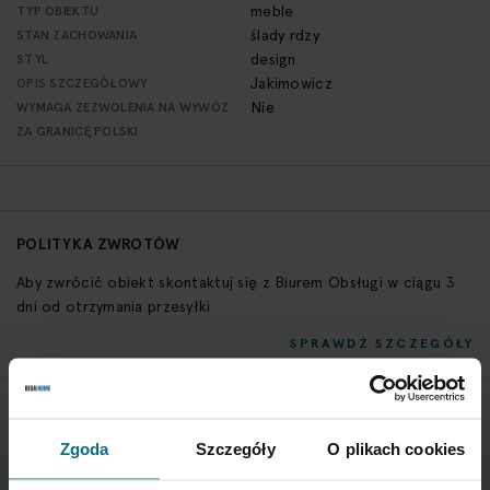
meble
TYP OBIEKTU
ślady rdzy
STAN ZACHOWANIA
design
STYL
Jakimowicz
OPIS SZCZEGÓŁOWY
Nie
WYMAGA ZEZWOLENIA NA WYWÓZ
ZA GRANICĘ POLSKI
POLITYKA ZWROTÓW
Aby zwrócić obiekt skontaktuj się z Biurem Obsługi w ciągu 3
dni od otrzymania przesyłki
SPRAWDŹ SZCZEGÓŁY
Zgoda
Szczegóły
O plikach cookies