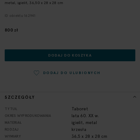
metal, igielit, 36,50 x 28 x 28 cm
początek
galerii
ID obiektu 162941
800 zł
DODAJ DO KOSZYKA
DODAJ DO ULUBIONYCH
SZCZEGÓŁY
Więcej
Taboret
TYTUŁ
informacji
lata 60. XX w.
OKRES WYPRODUKOWANIA
igielit, metal
MATERIAŁ
krzesła
RODZAJ
36,5 x 28 x 28 cm
WYMIARY