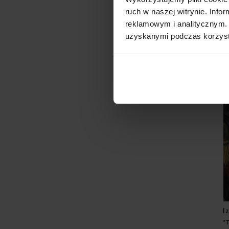
ruch w naszej witrynie. Inf
H
reklamowym i analitycznym. 
"
uzyskanymi podczas korzysta
2
I
"