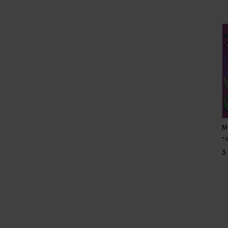
M
"
3