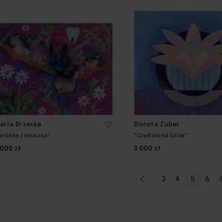
aria Brzeska
Dorota Zuber
Wróżka zębuszka"
"Crystalized Glow"
 000 zł
3 000 zł
Strona
Strona
Poprzednie
Strona
Strona
Aktualni
Stro
3
4
5
6