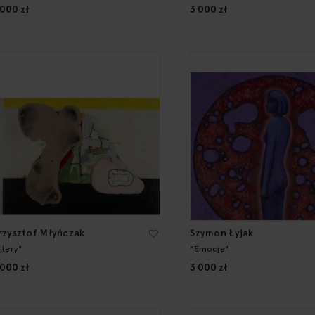
 000 zł
3 000 zł
rzysztof Młyńczak
Szymon Łyjak
itery"
"Emocje"
 000 zł
3 000 zł