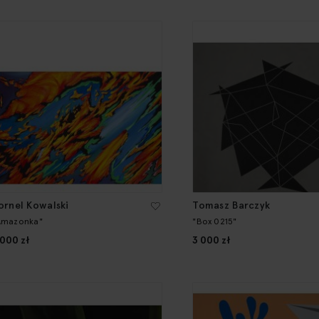
ornel Kowalski
Tomasz Barczyk
Amazonka"
"Box 0215"
 000 zł
3 000 zł