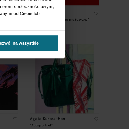
artnerom społecznościowym,
Łukasz Sysło
anymi od Ciebie lub
"Zabawki prawdziwego mężczyzny"
3 000 zł
ezwól na wszystkie
Agata Kurasz-Han
"Autoportret"