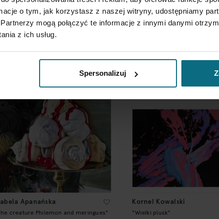
ormacje o tym, jak korzystasz z naszej witryny, udostępniamy p
anna Rozpara
Joanna Abra
Partnerzy mogą połączyć te informacje z innymi danymi otrzym
Żywozielony fluid"
"Kosmiczny lizak"
nia z ich usług.
 000 zł
2 000 zł
Spersonalizuj
Z
zabela Apanańska
Kornel Kowalski
The creature Philemon and meringues"
"Wielki plusk"