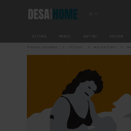
PL
SZTUKA
MEBLE
ANTYKI
DESIGN
STRONA GŁÓWNA
SZTUKA
MALARSTWO
M