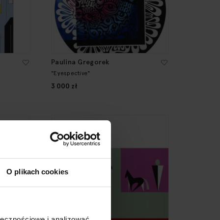
Paulina Gregorek
"Eyespective"
3 000 zł
O plikach cookies
ołecznościowe i analizować