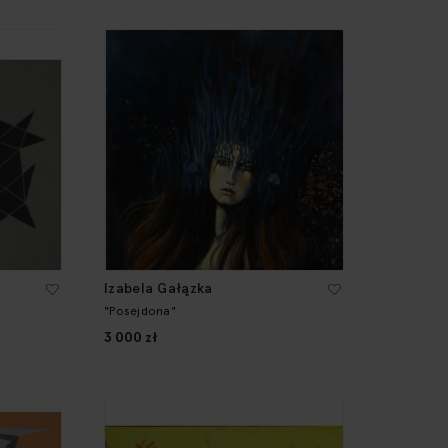
Izabela Gałązka
"Posejdona"
3 000 zł