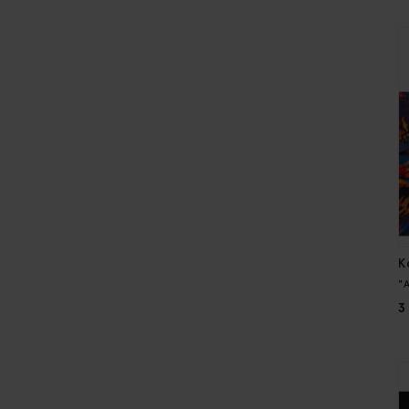
K
"
3