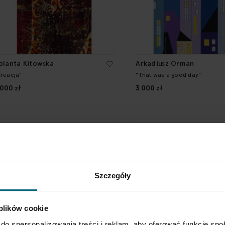
olanta Kitowska
Arkadiusz Orman
Kreacja"
"That was a good day"
 000 zł
3 000 zł
Szczegóły
 plików cookie
do spersonalizowania treści i reklam, aby oferować funkcje sp