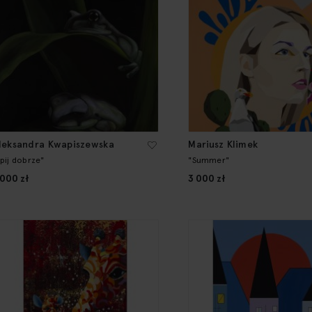
leksandra Kwapiszewska
Mariusz Klimek
Śpij dobrze"
"Summer"
 000 zł
3 000 zł