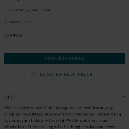
początek
galerii
olej/płótno, 29 x 42,50 cm
ID obiektu 164837
33 000 zł
DODAJ DO KOSZYKA
DODAJ DO ULUBIONYCH
OPIS
Wczesna twórczość Stefana Krygiera stanowi fascynujący
przykład malarskiego eksperymentu z percepcją i przestrzenią.
Już podczas studiów w łódzkiej PWSSP pod kierunkiem
Władysława Strzemińskiego Stefan Krygier wykazywał żywe