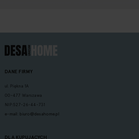
DANE FIRMY
ul. Piękna 1A
00-477 Warszawa
NIP:527-26-44-731
e-mail:
biuro@desahome.pl
DLA KUPUJĄCYCH