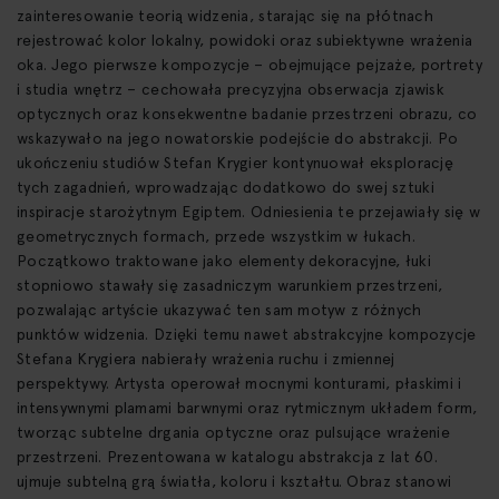
zainteresowanie teorią widzenia, starając się na płótnach
rejestrować kolor lokalny, powidoki oraz subiektywne wrażenia
oka. Jego pierwsze kompozycje – obejmujące pejzaże, portrety
i studia wnętrz – cechowała precyzyjna obserwacja zjawisk
optycznych oraz konsekwentne badanie przestrzeni obrazu, co
wskazywało na jego nowatorskie podejście do abstrakcji. Po
ukończeniu studiów Stefan Krygier kontynuował eksplorację
tych zagadnień, wprowadzając dodatkowo do swej sztuki
inspiracje starożytnym Egiptem. Odniesienia te przejawiały się w
geometrycznych formach, przede wszystkim w łukach.
Początkowo traktowane jako elementy dekoracyjne, łuki
stopniowo stawały się zasadniczym warunkiem przestrzeni,
pozwalając artyście ukazywać ten sam motyw z różnych
punktów widzenia. Dzięki temu nawet abstrakcyjne kompozycje
Stefana Krygiera nabierały wrażenia ruchu i zmiennej
perspektywy. Artysta operował mocnymi konturami, płaskimi i
intensywnymi plamami barwnymi oraz rytmicznym układem form,
tworząc subtelne drgania optyczne oraz pulsujące wrażenie
przestrzeni. Prezentowana w katalogu abstrakcja z lat 60.
ujmuje subtelną grą światła, koloru i kształtu. Obraz stanowi