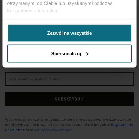
otrzymanymi od Ciebie lub uzyskanymi podczas
korzystania z ich usług.
NEWSLETTER
Zezwól na wszystkie
Jeśli chcesz otrzymywać aktualne informacje
dotyczące oferty Desa Home - zapisz się do naszego
Spersonalizuj
newslettera.
Subskrybuj
nasz
newsletter:
SUBSKRYBUJ
Wprowadzając i zatwierdzając swoje dane osobowe, wyrażasz zgodę
na otrzymywanie newslettera na zasadach określonych w
Regulaminie
Newsletter
oraz
Polityce Prywatności
.