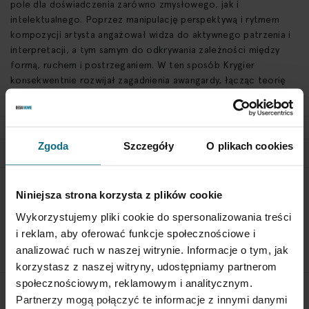
pole dla doświadczenia zarówno zmysłowego, jak i
intelektualnego. Poprzez manipulację perspektywą i rytmem
kompozycji artysta angażował widza do aktywnego patrzenia i
interpretacji, a tym samym do odkrywania zależności między
formą, ruchem i postrzeganiem. W ten sposób Krygier
konsekwentnie rozwijał zagadnienia awangardy, łącząc teorię
widzenia ze zmysłowym doświadczeniem obrazu.
SZCZEGÓŁY
Zgoda
Szczegóły
O plikach cookies
POLITYKA ZWROTÓW
Niniejsza strona korzysta z plików cookie
Aby zwrócić obiekt skontaktuj się z Biurem Obsługi w ciągu 3
Wykorzystujemy pliki cookie do spersonalizowania treści
dni od otrzymania przesyłki
i reklam, aby oferować funkcje społecznościowe i
analizować ruch w naszej witrynie. Informacje o tym, jak
SPRAWDŹ SZCZEGÓŁY
korzystasz z naszej witryny, udostępniamy partnerom
społecznościowym, reklamowym i analitycznym.
Partnerzy mogą połączyć te informacje z innymi danymi