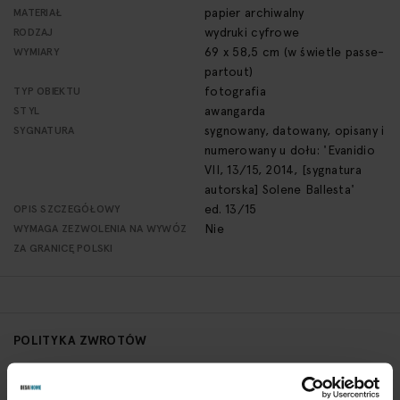
papier archiwalny
MATERIAŁ
wydruki cyfrowe
RODZAJ
69 x 58,5 cm (w świetle passe-
WYMIARY
partout)
fotografia
TYP OBIEKTU
awangarda
STYL
sygnowany, datowany, opisany i
SYGNATURA
numerowany u dołu: 'Evanidio
VII, 13/15, 2014, [sygnatura
autorska] Solene Ballesta'
ed. 13/15
OPIS SZCZEGÓŁOWY
Nie
WYMAGA ZEZWOLENIA NA WYWÓZ
ZA GRANICĘ POLSKI
POLITYKA ZWROTÓW
Aby zwrócić obiekt skontaktuj się z Biurem Obsługi w ciągu 3
dni od otrzymania przesyłki