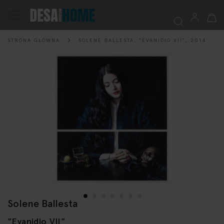
Mój k
Przełącznik
Nav
STRONA GŁÓWNA
SOLENE BALLESTA, "EVANIDIO VII", 2014
Szukaj
Przejdź
na
koniec
galerii
Solene Ballesta
Przejdź
na
"Evanidio VII"