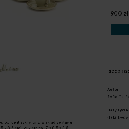
900 zł
SZCZEG
Więcej
informacji
Autor
Zofia Galiń
Daty życia
(1913 Lwów
 porcelit szkliwiony, w skład zestawu
,5 x 8,5 cm), cukiernica (7 x 8,5 x 8,5