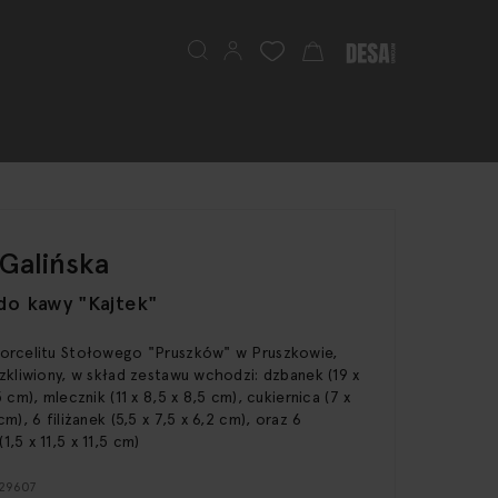
Szukaj
Mój koszyk
 Galińska
do kawy "Kajtek"
orcelitu Stołowego "Pruszków" w Pruszkowie,
szkliwiony, w skład zestawu wchodzi: dzbanek (19 x
5 cm), mlecznik (11 x 8,5 x 8,5 cm), cukiernica (7 x
cm), 6 filiżanek (5,5 x 7,5 x 6,2 cm), oraz 6
,5 x 11,5 x 11,5 cm)
 29607