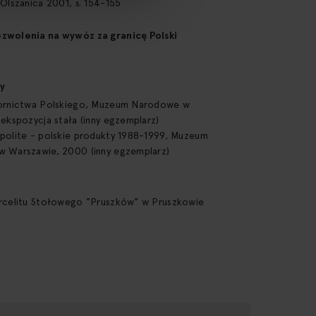
Olszanica 2001, s. 154-155
wolenia na wywóz za granicę Polski
y
ornictwa Polskiego, Muzeum Narodowe w
ekspozycja stała (inny egzemplarz)
polite - polskie produkty 1988-1999, Muzeum
 Warszawie, 2000 (inny egzemplarz)
rcelitu Stołowego "Pruszków" w Pruszkowie