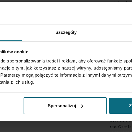
sztuka uży
Stan zach
pęknięcie n
przykrywki 
Szczegóły
Styl
 plików cookie
design
do spersonalizowania treści i reklam, aby oferować funkcje sp
Sygnatura
ormacje o tym, jak korzystasz z naszej witryny, udostępniamy p
pod spodem
Partnerzy mogą połączyć te informacje z innymi danymi otrzym
nia z ich usług.
Literatura
por. Joann
użytkowa. 
Spersonalizuj
Z
Warszawa 201
por. Barbar
50. i 60., W
red. Czesła