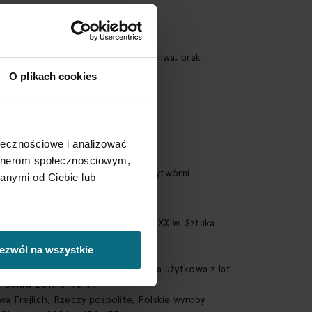
tkowa
owania
a jednym ze spodków, spękania szkliwa, brak
cukiernicy
O plikach cookies
ołecznościowe i analizować
artnerom społecznościowym,
 każdego elementu oznaczenie wytwórni
anymi od Ciebie lub
a Hübner-Wojciechowska, Lata 60. XX w. Sztuka
Przewodnik dla kolekcjonerów,
ezwól na wszystkie
4, s. 237 (il.)
a Banaś, Polski New Look. Ceramika użytkowa z lat
rocław 2011, s. 45 (il.)
wa Frejlich, Rzeczy pospolite, Polskie wyroby