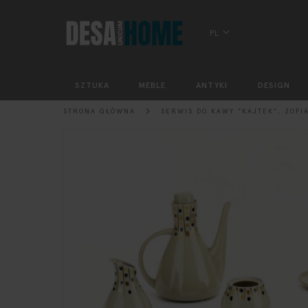
PL
SZTUKA
MEBLE
ANTYKI
DESIGN
STRONA GŁÓWNA
SERWIS DO KAWY "KAJTEK", ZOFIA
Przejdź
na
koniec
galerii