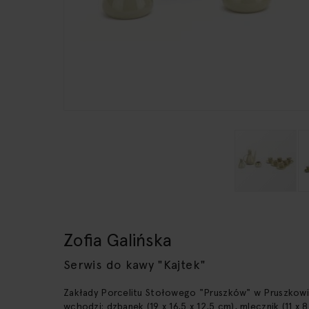
Przejdź
na
początek
Zofia Galińska
galerii
Serwis do kawy "Kajtek"
Zakłady Porcelitu Stołowego "Pruszków" w Pruszkowie,
wchodzi: dzbanek (19 x 16,5 x 12,5 cm), mlecznik (11 x 8