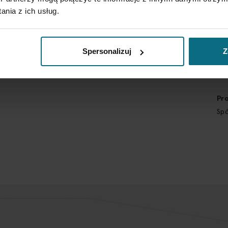
des
nia z ich usług.
Wy
Nie
Spersonalizuj
Z
Kra
Pol
Pr
Spó