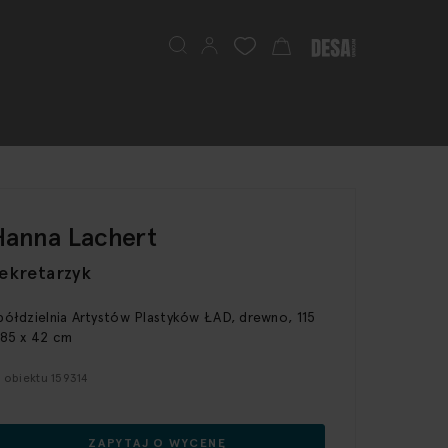
Szukaj
Mój koszyk
Hanna Lachert
ekretarzyk
półdzielnia Artystów Plastyków ŁAD, drewno, 115
 85 x 42 cm
D obiektu 159314
ZAPYTAJ O WYCENĘ