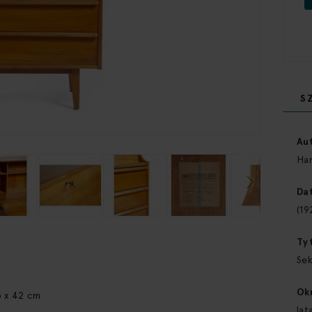
S
Więce
inform
Au
Ha
Dat
(19
Ty
Sek
Ok
5 x 42 cm
lat