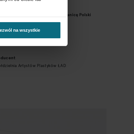
ign
maga zezwolenia na wywóz za granicę Polski
ezwól na wszystkie
j
ska
oducent
łdzielnia Artystów Plastyków ŁAD