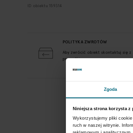
ID obiektu 159314
POLITYKA ZWROTÓW
Aby zwrócić obiekt skontaktuj się z
przesyłki
Zgoda
Niniejsza strona korzysta z
Wykorzystujemy pliki cookie 
ruch w naszej witrynie. Inf
reklamowym i analitycznym. 