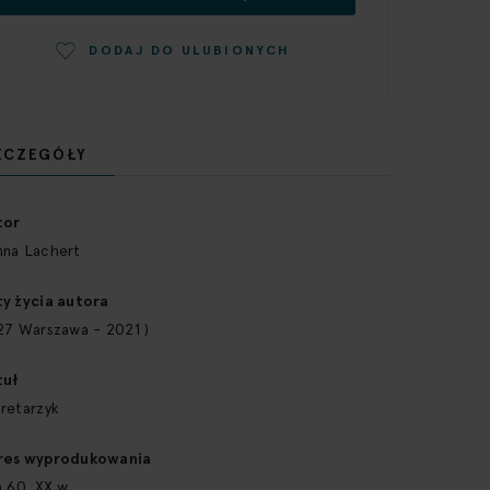
DODAJ DO ULUBIONYCH
ZCZEGÓŁY
j
acji
tor
nna Lachert
y życia autora
27 Warszawa - 2021 )
tuł
retarzyk
res wyprodukowania
a 60. XX w.