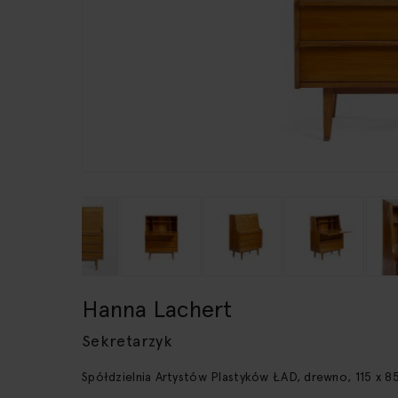
Przejdź
Hanna Lachert
na
początek
Sekretarzyk
galerii
Spółdzielnia Artystów Plastyków ŁAD, drewno, 115 x 8