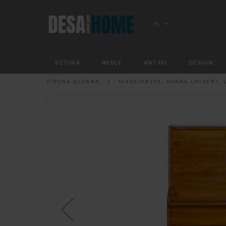
PL
SZTUKA
MEBLE
ANTYKI
DESIGN
STRONA GŁÓWNA
SEKRETARZYK, HANNA LACHERT, L
Przejdź
na
koniec
galerii