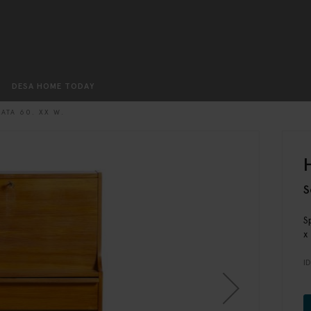
Szukaj
DESA HOME TODAY
ATA 60. XX W.
S
S
x
I