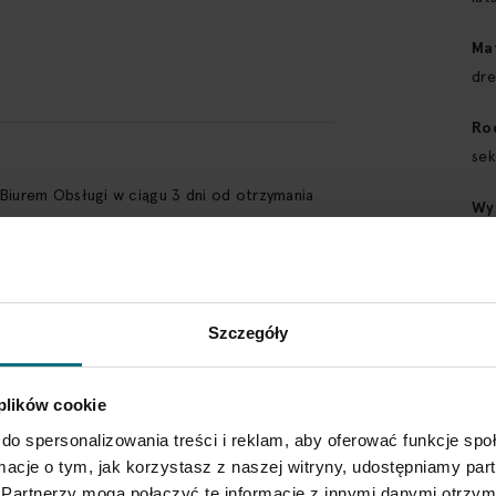
Ma
dr
Ro
sek
 Biurem Obsługi w ciągu 3 dni od otrzymania
Wy
115
SPRAWDŹ SZCZEGÓŁY
Ty
me
Szczegóły
St
zar
 plików cookie
drz
do spersonalizowania treści i reklam, aby oferować funkcje sp
ormacje o tym, jak korzystasz z naszej witryny, udostępniamy p
Sty
Partnerzy mogą połączyć te informacje z innymi danymi otrzym