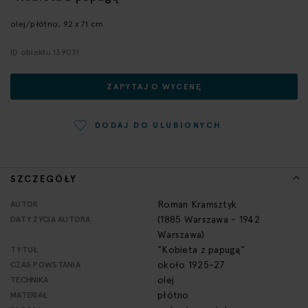
początek
galerii
olej/płótno, 92 x 71 cm
ID obiektu 139031
ZAPYTAJ O WYCENĘ
DODAJ DO ULUBIONYCH
SZCZEGÓŁY
Więcej
Roman Kramsztyk
AUTOR
informacji
(1885 Warszawa - 1942
DATY ŻYCIA AUTORA
Warszawa)
"Kobieta z papugą"
TYTUŁ
około 1925-27
CZAS POWSTANIA
olej
TECHNIKA
płótno
MATERIAŁ