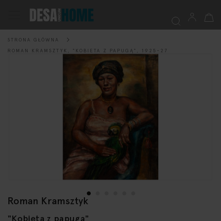
Mój k
Przełącznik
Nav
STRONA GŁÓWNA
Szukaj
ROMAN KRAMSZTYK, "KOBIETA Z PAPUGĄ", 1925-27
Przejdź
na
koniec
galerii
Roman Kramsztyk
Przejdź
na
"Kobieta z papugą"