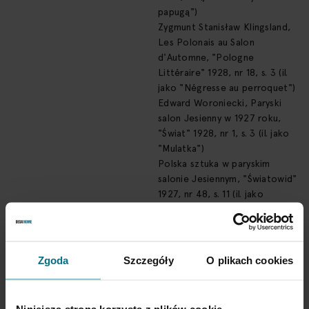
papugą")
Zygmunt Stanisław Klingsland,
Les Polonais au Salon
d'Automne, "Pologne
Littéraire" 1928, nr 18, s. 3 (il.
jako "Négresse au perroquet")
Edward Woroniecki, Paryski
salon Jesienny w 1927 roku,
"Świat" 1928, nr 1, s. 3 (il. jako
"Mulatka")
Polska sztuka w paryskim
salonie Jesiennym, "Światowid"
1927, nr 48, s. 11 (il. jako
"Kobieta z papugą")
"Le Crapouillot" 1927, nr 11 (il.)
archiwalna fotografia obrazu,
1927, Narodowe Archiwum
Zgoda
Szczegóły
O plikach cookies
Cyfrowe, sygn. 1-K-3767
Tak
WYMAGA ZEZWOLENIA NA WYWÓZ
ZA GRANICĘ POLSKI
Niniejsza strona korzysta z plików cookie