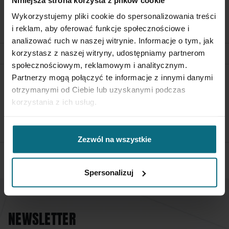
Salon d'Automne, Grand Palais
WYSTAWIANY
Wykorzystujemy pliki cookie do spersonalizowania treści
des Champs Élysées, Paryż, 5
listopada - 18 grudnia 1927
i reklam, aby oferować funkcje społecznościowe i
analizować ruch w naszej witrynie. Informacje o tym, jak
korzystasz z naszej witryny, udostępniamy partnerom
społecznościowym, reklamowym i analitycznym.
Partnerzy mogą połączyć te informacje z innymi danymi
POLITYKA ZWROTÓW
otrzymanymi od Ciebie lub uzyskanymi podczas
Aby zwrócić obiekt skontaktuj się z Biurem Obsługi w ciągu 3
korzystania z ich usług.
dni od otrzymania przesyłki
SPRAWDŹ SZCZEGÓŁY
Zezwól na wszystkie
Spersonalizuj
NEWSLETTER