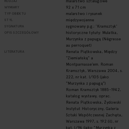
malarstwo sztalugowe
RODZAJ
92 x 71 cm
WYMIARY
malarstwo i rysunek
TYP OBIEKTU
międzywojenne
STYL
sygnowany p.g.: 'Kramsztyk'
SYGNATURA
historyczne tytuły: Mulatka,
OPIS SZCZEGÓŁOWY
Murzynka z papugą (Négresse
au perroquet)
Renata Piątkowska, Między
LITERATURA
"Ziemiańską" a
Montparnasse’em. Roman
Kramsztyk, Warszawa 2004, s.
222, nr kat. I/105 (jako
"Murzynka z papugą")
Roman Kramsztyk 1885-1942,
katalog wystawy, oprac.
Renata Piątkowska, Żydowski
Instytut Historyczny, Galeria
Sztuki Współczesnej Zachęta,
Warszawa 1997, s. 192 (il.), nr
kat. I/96 (jako "Murzynka z