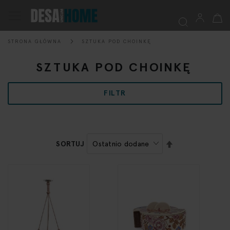
Mój k
Przełącznik
Nav
STRONA GŁÓWNA
SZTUKA POD CHOINKĘ
Szukaj
SZTUKA POD CHOINKĘ
FILTR
USTAW
SORTUJ
KIERUNEK
MALEJĄCY