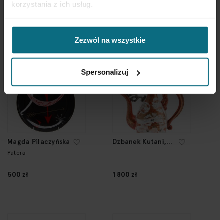
korzystania z ich usług.
4 000 zł
1 400 zł
Zezwól na wszystkie
Spersonalizuj
Magda Pilaczyńska
Dzbanek Kutani,
XIX/XX w.
Patera
500 zł
1 800 zł