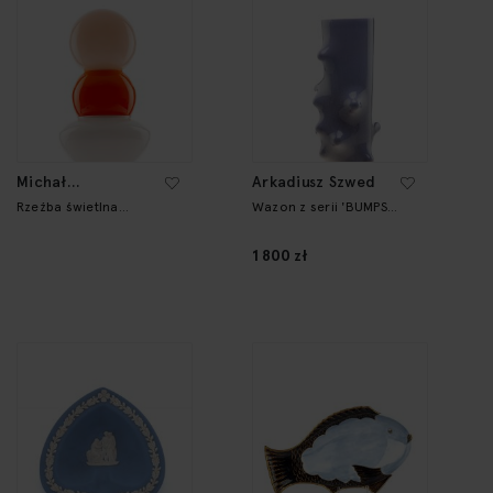
Michał
Arkadiusz Szwed
Korchowiec
Rzeźba świetlna
Wazon z serii 'BUMPS
FW22/23:CG1
2.0'
1 800 zł