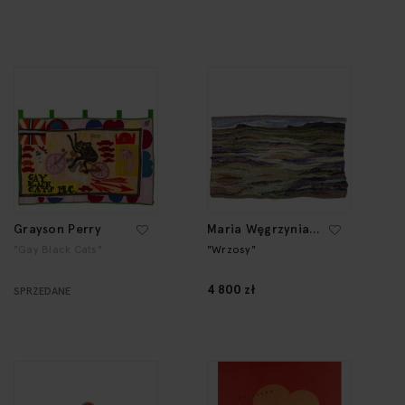
Grayson Perry
Maria Węgrzyniak-
Szczepkowska
"Gay Black Cats"
"Wrzosy"
4 800 zł
SPRZEDANE