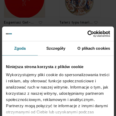
Eugeniusz Get-
Talerz typu Imari,
Stankiewicz
2 poł. XIX w.
Plakat teatralny "Sennik
Polski Teatr Stu"
800 zł
3 000 zł
Zgoda
Szczegóły
O plikach cookies
Niniejsza strona korzysta z plików cookie
Wykorzystujemy pliki cookie do spersonalizowania treści
i reklam, aby oferować funkcje społecznościowe i
analizować ruch w naszej witrynie. Informacje o tym, jak
korzystasz z naszej witryny, udostępniamy partnerom
społecznościowym, reklamowym i analitycznym.
Partnerzy mogą połączyć te informacje z innymi danymi
Para pudli, 1 poł.
Stefania Dretler-
XIX w.
Flin, Zygmunt Flin
otrzymanymi od Ciebie lub uzyskanymi podczas
Świecznik