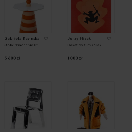
Gabriela Kavinska
Jerzy Flisak
Stolik "Pinocchio II"
Plakat do filmu "Jak
rozpętałem II wojnę
światową", cz. I
5 600 zł
1 000 zł
"Uceczka"