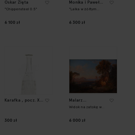
Oskar Zięta
Monika i Paweł
Althamer
"Chippensteel 0.5"
"Lalka w żółtym
płaszczu"
6 100 zł
6 300 zł
Karafka , pocz. XX
Malarz
w.
zachodnioeuropej
Widok na zatokę w
Palermo, w typie Karla
ski, XIX w.
Schweningera
300 zł
6 000 zł