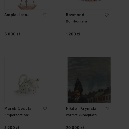
Ampla, lata
Raymond
20.-30. XX w.
Chevalier
Bomboniera
5 000 zł
1 200 zł
Marek Cecuła
Nikifor Krynicki
"Imperfection"
Portret kuracjusza
3 200 zł
20 000 zł