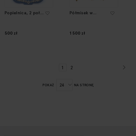
Popielnica, 2 poł.
Półmisek w
XX w.
kształcie ryby,
1908
500 zł
1 500 zł
Str
Nas
Strona
Aktualnie
Strona
1
2
czytasz
stronę
POKAŻ
NA STRONĘ