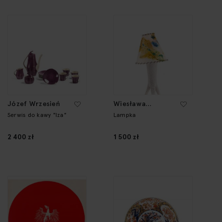
Józef Wrzesień
Wiesława
Gołajewska
Serwis do kawy "Iza"
Lampka
2 400 zł
1 500 zł