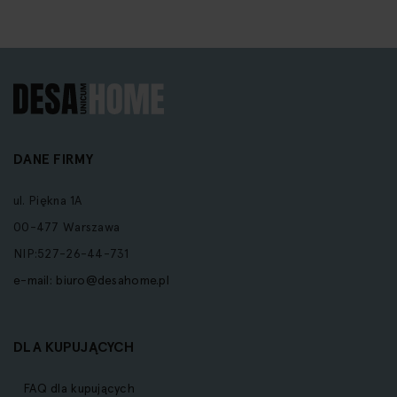
DANE FIRMY
ul. Piękna 1A
00-477 Warszawa
NIP:527-26-44-731
e-mail:
biuro@desahome.pl
DLA KUPUJĄCYCH
FAQ dla kupujących