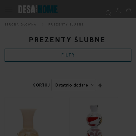
Mój k
Przełącznik
Nav
STRONA GŁÓWNA
PREZENTY ŚLUBNE
Szukaj
PREZENTY ŚLUBNE
FILTR
USTAW
SORTUJ
KIERUNEK
MALEJĄCY