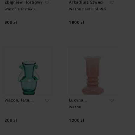
Zbigniew Horbowy
Arkadiusz Szwed
Wazon z zestawu
Wazon z serii 'BUMPS
„Cyntia”
2.0'
800 zł
1 800 zł
Wazon, lata
Lucyna
70.-80. XX w.
Pijaczewska
Wazon
200 zł
1 200 zł