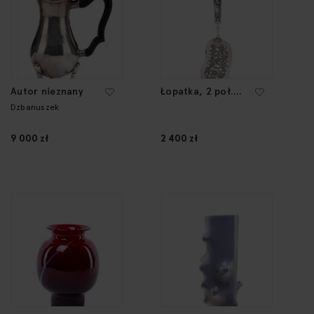
Autor nieznany
Łopatka, 2 poł.
XIX w.
Dzbanuszek
9 000 zł
2 400 zł