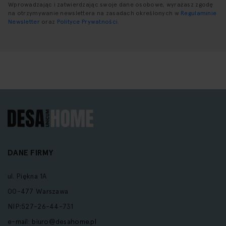
Wprowadzając i zatwierdzając swoje dane osobowe, wyrażasz zgodę
na otrzymywanie newslettera na zasadach określonych w
Regulaminie
Newsletter
oraz
Polityce Prywatności
.
DANE FIRMY
ul. Piękna 1A
00-477 Warszawa
NIP:527-26-44-731
e-mail:
biuro@desahome.pl