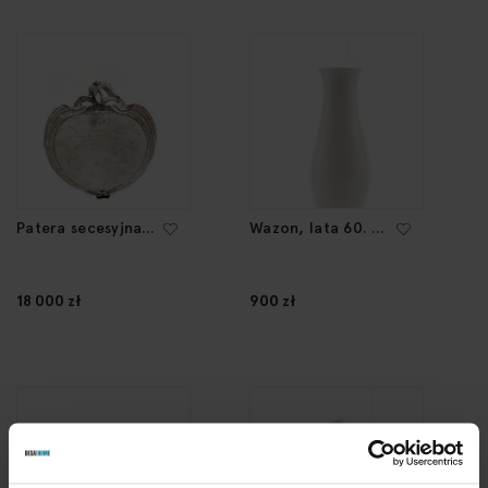
Patera secesyjna z
Wazon, lata 60. XX
uchwytem w
w.
kształcie młodego
trytona, XIX/XX w.
18 000 zł
900 zł