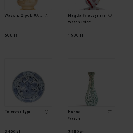
Wazon, 2 poł. XX
Magda Pilaczyńska
w.
Wazon Totem
600 zł
1 500 zł
Talerzyk typu
Hanna
Swatow, XVII w.
Główczewska
Wazon
2 400 zł
2 200 zł