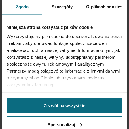
Zgoda
Szczegóły
O plikach cookies
Szczypce do
Wazon, lata 60. XX
Niniejsza strona korzysta z plików cookie
cukru, 1 poł. XX w.
w.
Wykorzystujemy pliki cookie do spersonalizowania treści
i reklam, aby oferować funkcje społecznościowe i
500 zł
1 200 zł
analizować ruch w naszej witrynie. Informacje o tym, jak
korzystasz z naszej witryny, udostępniamy partnerom
społecznościowym, reklamowym i analitycznym.
Partnerzy mogą połączyć te informacje z innymi danymi
otrzymanymi od Ciebie lub uzyskanymi podczas
korzystania z ich usług.
Zezwól na wszystkie
Jarmila
Zygmunt
Formánková
Spersonalizuj
Buksowicz
Wazon i koszyczek
Wazon