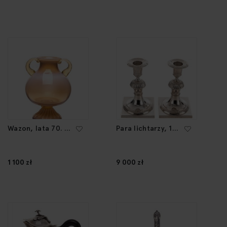
Wazon, lata 70. XX
Para lichtarzy, 1
w.
poł. XIX w.
1 100 zł
9 000 zł