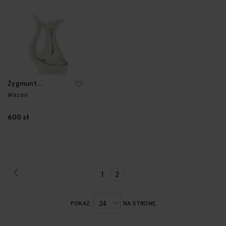
Zygmunt
Buksowicz
Wazon
600 zł
Strona
Poprzednie
Strona
Strona
Aktualnie
1
2
czytasz
stronę
POKAŻ
NA STRONĘ