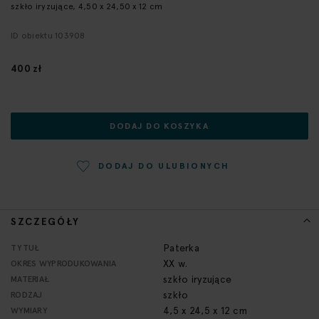
szkło iryzujące, 4,50 x 24,50 x 12 cm
początek
galerii
ID obiektu 103908
400 zł
DODAJ DO KOSZYKA
DODAJ DO ULUBIONYCH
SZCZEGÓŁY
Więcej
Paterka
TYTUŁ
informacji
XX w.
OKRES WYPRODUKOWANIA
szkło iryzujące
MATERIAŁ
szkło
RODZAJ
4,5 x 24,5 x 12 cm
WYMIARY