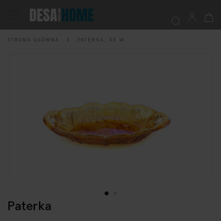
Mój k
Przełącznik
Nav
STRONA GŁÓWNA
PATERKA, XX W.
Szukaj
Przejdź
na
koniec
galerii
Paterka
Przejdź
na