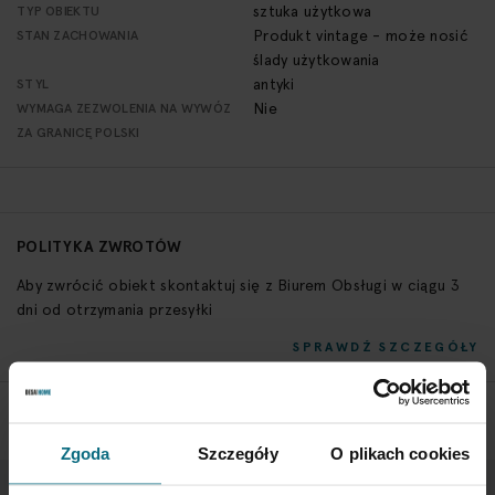
sztuka użytkowa
TYP OBIEKTU
Produkt vintage - może nosić
STAN ZACHOWANIA
ślady użytkowania
antyki
STYL
Nie
WYMAGA ZEZWOLENIA NA WYWÓZ
ZA GRANICĘ POLSKI
POLITYKA ZWROTÓW
Aby zwrócić obiekt skontaktuj się z Biurem Obsługi w ciągu 3
dni od otrzymania przesyłki
SPRAWDŹ SZCZEGÓŁY
Zgoda
Szczegóły
O plikach cookies