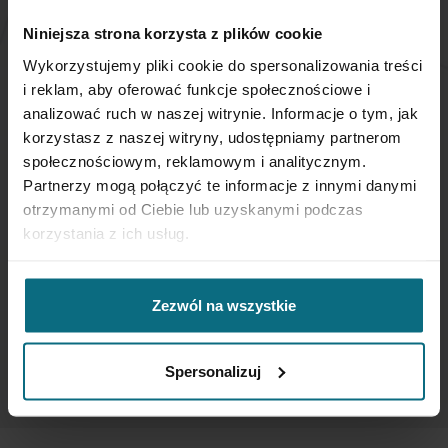
NEWSLETTER
Niniejsza strona korzysta z plików cookie
Wykorzystujemy pliki cookie do spersonalizowania treści
i reklam, aby oferować funkcje społecznościowe i
Jeśli chcesz otrzymywać aktualne informacje
analizować ruch w naszej witrynie. Informacje o tym, jak
dotyczące oferty Desa Home - zapisz się do naszego
newslettera.
korzystasz z naszej witryny, udostępniamy partnerom
społecznościowym, reklamowym i analitycznym.
Partnerzy mogą połączyć te informacje z innymi danymi
Subskrybuj
otrzymanymi od Ciebie lub uzyskanymi podczas
nasz
korzystania z ich usług.
newsletter:
SUBSKRYBUJ
Zezwól na wszystkie
Wprowadzając i zatwierdzając swoje dane osobowe, wyrażasz zgodę
na otrzymywanie newslettera na zasadach określonych w
Regulaminie
Spersonalizuj
Newsletter
oraz
Polityce Prywatności
.