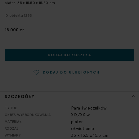
plater, 35 x 15,50 x 15,50 cm
początek
galerii
ID obiektu 1293
18 000 zł
DODAJ DO KOSZYKA
DODAJ DO ULUBIONYCH
SZCZEGÓŁY
Więcej
Para świeczników
TYTUŁ
informacji
XIX/XX w.
OKRES WYPRODUKOWANIA
plater
MATERIAŁ
oświetlenie
RODZAJ
35 x 15,5 x 15,5 cm
WYMIARY