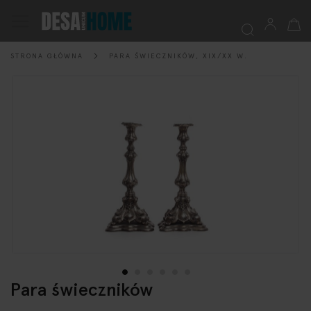
Mój k
Przełącznik
Nav
STRONA GŁÓWNA
PARA ŚWIECZNIKÓW, XIX/XX W.
Szukaj
Przejdź
na
koniec
galerii
Para świeczników
Przejdź
na