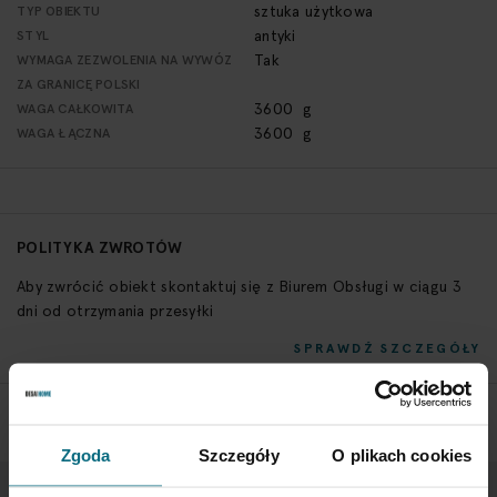
sztuka użytkowa
TYP OBIEKTU
antyki
STYL
Tak
WYMAGA ZEZWOLENIA NA WYWÓZ
ZA GRANICĘ POLSKI
3600 g
WAGA CAŁKOWITA
3600 g
WAGA ŁĄCZNA
POLITYKA ZWROTÓW
Aby zwrócić obiekt skontaktuj się z Biurem Obsługi w ciągu 3
dni od otrzymania przesyłki
SPRAWDŹ SZCZEGÓŁY
Zgoda
Szczegóły
O plikach cookies