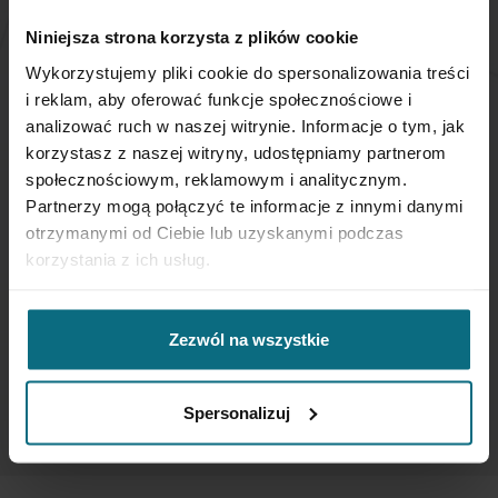
NEWSLETTER
Niniejsza strona korzysta z plików cookie
Wykorzystujemy pliki cookie do spersonalizowania treści
i reklam, aby oferować funkcje społecznościowe i
Jeśli chcesz otrzymywać aktualne informacje
analizować ruch w naszej witrynie. Informacje o tym, jak
dotyczące oferty Desa Home - zapisz się do naszego
newslettera.
korzystasz z naszej witryny, udostępniamy partnerom
społecznościowym, reklamowym i analitycznym.
Partnerzy mogą połączyć te informacje z innymi danymi
Subskrybuj
otrzymanymi od Ciebie lub uzyskanymi podczas
nasz
korzystania z ich usług.
newsletter:
SUBSKRYBUJ
Zezwól na wszystkie
Wprowadzając i zatwierdzając swoje dane osobowe, wyrażasz zgodę
na otrzymywanie newslettera na zasadach określonych w
Regulaminie
Spersonalizuj
Newsletter
oraz
Polityce Prywatności
.