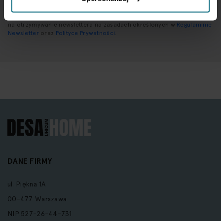
Wprowadzając i zatwierdzając swoje dane osobowe, wyrażasz zgodę
na otrzymywanie newslettera na zasadach określonych w
Regulaminie
Newsletter
oraz
Polityce Prywatności
.
DANE FIRMY
ul. Piękna 1A
00-477 Warszawa
NIP:527-26-44-731