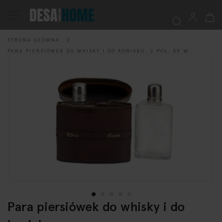
Mój k
Przełącznik
Nav
STRONA GŁÓWNA
Szukaj
PARA PIERSIÓWEK DO WHISKY I DO KONIAKU, 2 POŁ. XX W.
Przejdź
na
koniec
galerii
Para piersiówek do whisky i do
Przejdź
na