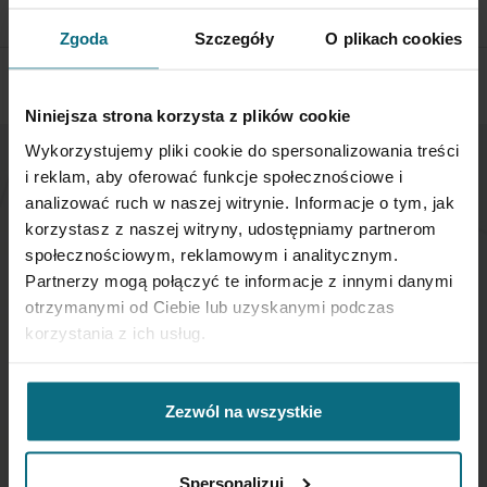
SPRAWDŹ SZCZEGÓŁY
Zgoda
Szczegóły
O plikach cookies
Niniejsza strona korzysta z plików cookie
Wykorzystujemy pliki cookie do spersonalizowania treści
i reklam, aby oferować funkcje społecznościowe i
NEWSLETTER
analizować ruch w naszej witrynie. Informacje o tym, jak
korzystasz z naszej witryny, udostępniamy partnerom
społecznościowym, reklamowym i analitycznym.
Jeśli chcesz otrzymywać aktualne informacje
Partnerzy mogą połączyć te informacje z innymi danymi
dotyczące oferty Desa Home - zapisz się do naszego
newslettera.
otrzymanymi od Ciebie lub uzyskanymi podczas
korzystania z ich usług.
Subskrybuj
nasz
Zezwól na wszystkie
newsletter:
SUBSKRYBUJ
Spersonalizuj