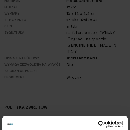
metal, szkło, skóra
MATERIAŁ
szkło
RODZAJ
15 x 14 x 4,4 cm
WYMIARY
sztuka użytkowa
TYP OBIEKTU
antyki
STYL
na futerale napis: 'Whisky' i
SYGNATURA
'Cognac', na spodzie:
'GENUINE HIDE | MADE IN
ITALY'
skórzany futerał
OPIS SZCZEGÓŁOWY
Nie
WYMAGA ZEZWOLENIA NA WYWÓZ
ZA GRANICĘ POLSKI
Włochy
PRODUCENT
POLITYKA ZWROTÓW
Aby zwrócić obiekt skontaktuj się z Biurem Obsługi w ciągu 3
dni od otrzymania przesyłki