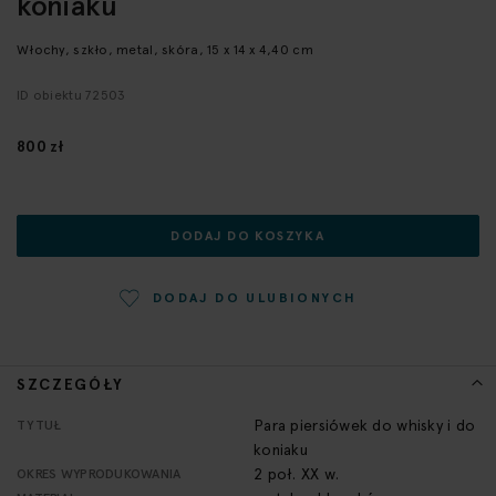
koniaku
początek
galerii
Włochy, szkło, metal, skóra, 15 x 14 x 4,40 cm
ID obiektu 72503
800 zł
DODAJ DO KOSZYKA
DODAJ DO ULUBIONYCH
SZCZEGÓŁY
Więcej
Para piersiówek do whisky i do
TYTUŁ
informacji
koniaku
2 poł. XX w.
OKRES WYPRODUKOWANIA