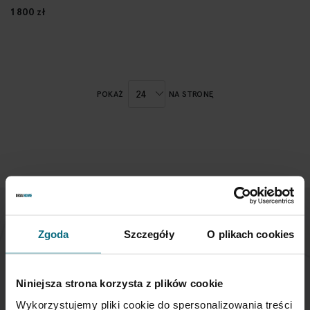
1 800 zł
POKAŻ
NA STRONĘ
NEWSLETTER
Zgoda
Szczegóły
O plikach cookies
Jeśli chcesz otrzymywać aktualne informacje
Niniejsza strona korzysta z plików cookie
dotyczące oferty Desa Home - zapisz się do naszego
newslettera.
Wykorzystujemy pliki cookie do spersonalizowania treści