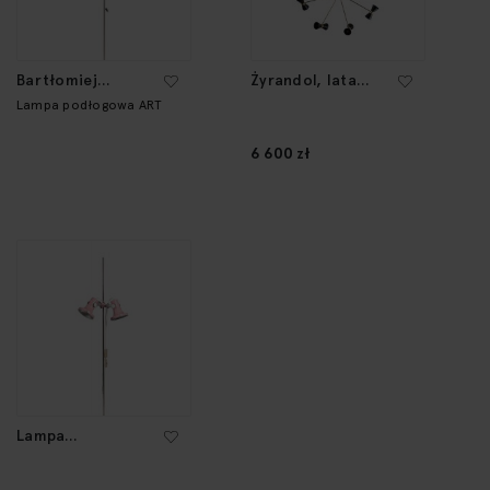
Bartłomiej
Żyrandol, lata
Pniewski Tomasz
50.-60. XX w.
Lampa podłogowa ART
Rudkiewicz
6 600 zł
Lampa
podłogowa, 2 poł.
XX w.