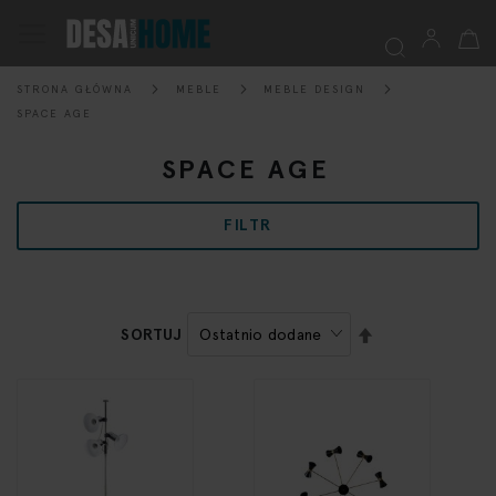
Mój k
Przełącznik
Nav
STRONA GŁÓWNA
MEBLE
MEBLE DESIGN
Szukaj
SPACE AGE
SPACE AGE
FILTR
USTAW
SORTUJ
KIERUNEK
MALEJĄCY