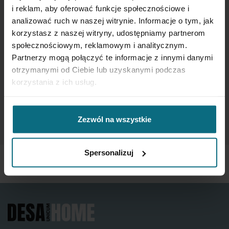
i reklam, aby oferować funkcje społecznościowe i
analizować ruch w naszej witrynie. Informacje o tym, jak
Subskrybuj
korzystasz z naszej witryny, udostępniamy partnerom
nasz
społecznościowym, reklamowym i analitycznym.
newsletter:
Partnerzy mogą połączyć te informacje z innymi danymi
SUBSKRYBUJ
otrzymanymi od Ciebie lub uzyskanymi podczas
korzystania z ich usług.
Wprowadzając i zatwierdzając swoje dane osobowe, wyrażasz zgodę
na otrzymywanie newslettera na zasadach określonych w
Regulaminie
Newsletter
oraz
Polityce Prywatności
.
Zezwól na wszystkie
Spersonalizuj