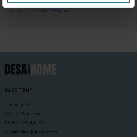
Wprowadzając i zatwierdzając swoje dane osobowe, wyrażasz zgodę
na otrzymywanie newslettera na zasadach określonych w
Regulaminie
Newsletter
oraz
Polityce Prywatności
.
DANE FIRMY
ul. Piękna 1A
00-477 Warszawa
NIP:527-26-44-731
e-mail:
biuro@desahome.pl