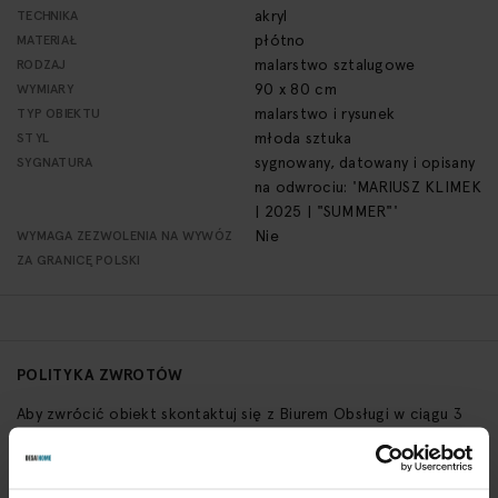
akryl
TECHNIKA
płótno
MATERIAŁ
malarstwo sztalugowe
RODZAJ
90 x 80 cm
WYMIARY
malarstwo i rysunek
TYP OBIEKTU
młoda sztuka
STYL
sygnowany, datowany i opisany
SYGNATURA
na odwrociu: 'MARIUSZ KLIMEK
| 2025 | "SUMMER"'
Nie
WYMAGA ZEZWOLENIA NA WYWÓZ
ZA GRANICĘ POLSKI
POLITYKA ZWROTÓW
Aby zwrócić obiekt skontaktuj się z Biurem Obsługi w ciągu 3
dni od otrzymania przesyłki
SPRAWDŹ SZCZEGÓŁY