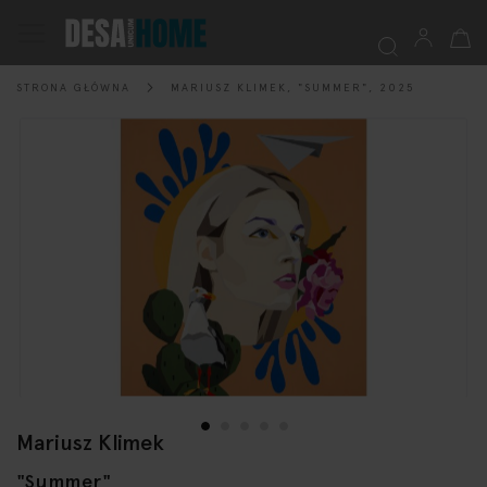
Mój k
Przełącznik
Nav
STRONA GŁÓWNA
MARIUSZ KLIMEK, "SUMMER", 2025
Szukaj
Przejdź
na
koniec
galerii
Mariusz Klimek
Przejdź
na
"Summer"