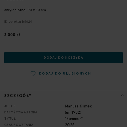
początek
galerii
akryl/płótno, 90 x 80 cm
ID obiektu 161624
3 000 zł
DODAJ DO KOSZYKA
DODAJ DO ULUBIONYCH
SZCZEGÓŁY
Więcej
Mariusz Klimek
AUTOR
informacji
(ur. 1982)
DATY ŻYCIA AUTORA
"Summer"
TYTUŁ
2025
CZAS POWSTANIA