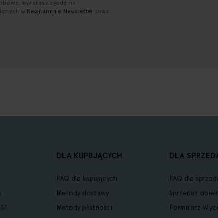
sobowe, wyrażasz zgodę na
ślonych w
Regulaminie Newsletter
oraz
DLA KUPUJĄCYCH
DLA SPRZED
FAQ dla kupujących
FAQ dla sprzed
a
Metody dostawy
Sprzedaż obiek
31
Metody płatności
Formularz Wyc