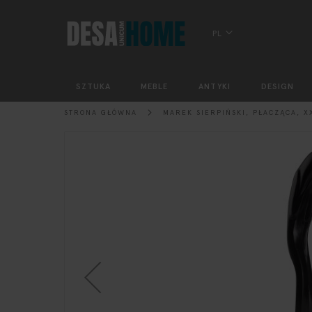
PL
SZTUKA
MEBLE
ANTYKI
DESIGN
STRONA GŁÓWNA
MAREK SIERPIŃSKI, PŁACZĄCA, X
Przejdź
na
koniec
galerii