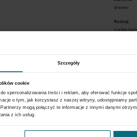
drewno
Rodzaj
rzeźba kam
Wymiary
45,5 x 11,5
Biurem Obsługi w ciągu 3 dni od
Szczegóły
Typ obiekt
SPRAWDŹ SZCZEGÓŁY
rzeźba
 plików cookie
Styl
do spersonalizowania treści i reklam, aby oferować funkcje sp
figuracja
ormacje o tym, jak korzystasz z naszej witryny, udostępniamy p
Partnerzy mogą połączyć te informacje z innymi danymi otrzym
Sygnatura
nia z ich usług.
sygnowany 
autorski: 'M.