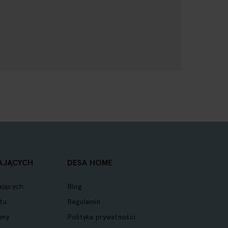
AJĄCYCH
DESA HOME
ających
Blog
tu
Regulamin
eny
Polityka prywatności