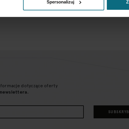
Wymaga zez
Spersonalizuj
Z
Nie
nformacje dotyczące oferty
newslettera.
SUBSKRY