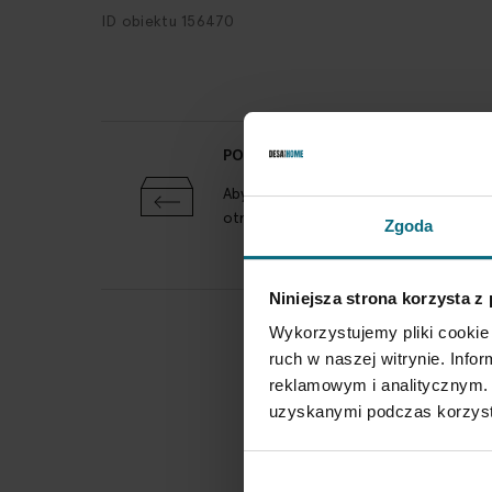
ID obiektu 156470
POLITYKA ZWROTÓW
Aby zwrócić obiekt skontaktuj się z 
otrzymania przesyłki
Zgoda
Niniejsza strona korzysta z
Wykorzystujemy pliki cookie 
ruch w naszej witrynie. Inf
reklamowym i analitycznym. 
uzyskanymi podczas korzysta