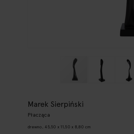
Przejdź
na
początek
Marek Sierpiński
galerii
Płacząca
drewno, 45,50 x 11,50 x 8,80 cm