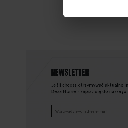
NEWSLETTER
Jeśli chcesz otrzymywać aktualne i
Desa Home - zapisz się do naszego
Subskrybuj
nasz
newsletter: