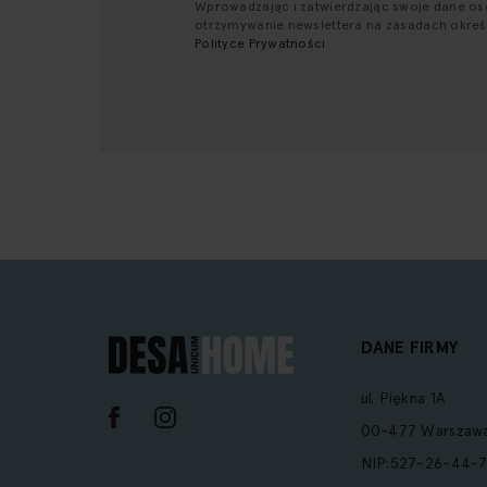
Wprowadzając i zatwierdzając swoje dane o
otrzymywanie newslettera na zasadach okre
Polityce Prywatności
.
DANE FIRMY
ul. Piękna 1A
00-477 Warszaw
NIP:527-26-44-7