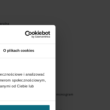
eralna
 x 8,8 cm
O plikach cookies
u
ołecznościowe i analizować
artnerom społecznościowym,
anymi od Ciebie lub
na podstawie: 'M. SIERPIŃSKI' oraz monogram
S.'