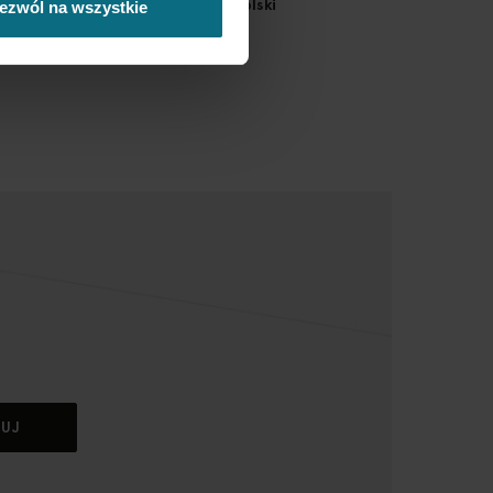
wolenia na wywóz za granicę Polski
ezwól na wszystkie
BUJ