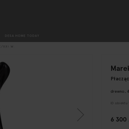
Szukaj
DESA HOME TODAY
X/XXI W.
Marek
Płaczą
drewno, 4
ID obiektu
6 300 