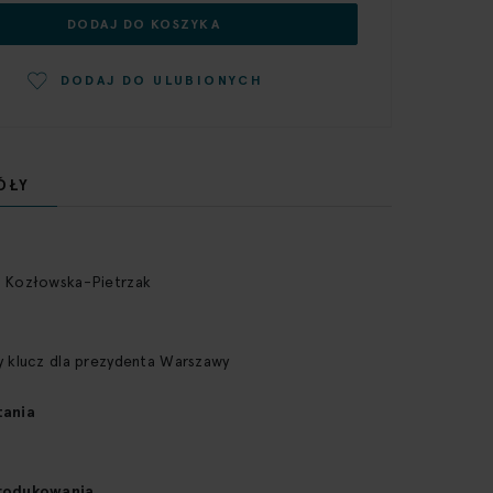
DODAJ DO KOSZYKA
DODAJ DO ULUBIONYCH
ÓŁY
 Kozłowska-Pietrzak
y klucz dla prezydenta Warszawy
tania
rodukowania