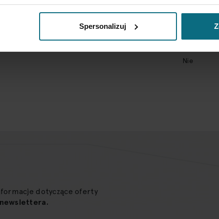
dedykacja,
PREZYDEN
AUTORKA -
Spersonalizuj
Z
Wymaga zez
Nie
nformacje dotyczące oferty
newslettera.