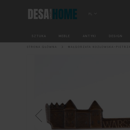
PL
SZTUKA
MEBLE
ANTYKI
DESIGN
STRONA GŁÓWNA
MAŁGORZATA KOZŁOWSKA-PIETRZA
Przejdź
na
koniec
galerii