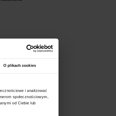
akiety
m
O plikach cookies
u
ołecznościowe i analizować
artnerom społecznościowym,
anymi od Ciebie lub
egółowy