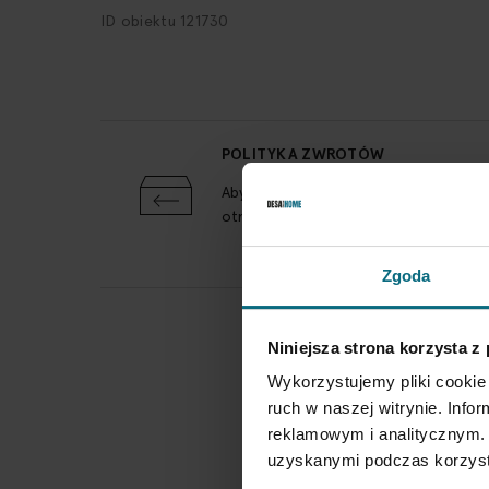
ID obiektu 121730
POLITYKA ZWROTÓW
Aby zwrócić obiekt skontaktuj się z 
otrzymania przesyłki
Zgoda
Niniejsza strona korzysta z
Wykorzystujemy pliki cookie 
ruch w naszej witrynie. Inf
reklamowym i analitycznym. 
uzyskanymi podczas korzysta