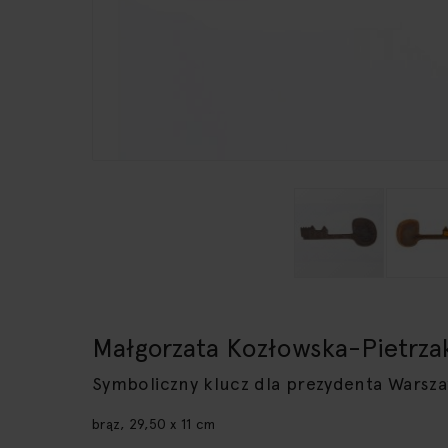
Przejdź
na
początek
Małgorzata Kozłowska-Pietrza
galerii
Symboliczny klucz dla prezydenta Warsz
brąz, 29,50 x 11 cm