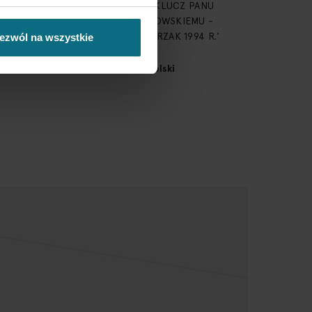
 sygnatura i datowanie: 'PIERWSZY KLUCZ PANU
TOWI DR STANISŁAWOWI WYGANOWSKIEMU -
 MAŁGORZATA KOZŁOWSKA-PIETRZAK 1994 R.'
ezwól na wszystkie
wolenia na wywóz za granicę Polski