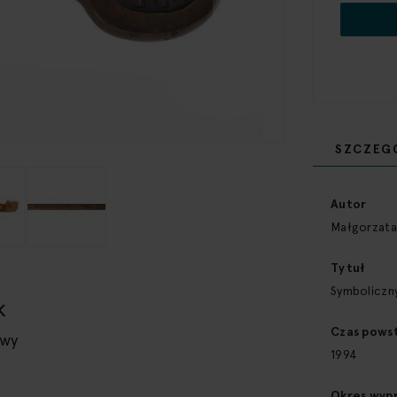
SZCZEG
Więcej
informacji
Autor
Małgorzata
Tytuł
Symboliczn
k
Czas pows
awy
1994
Okres wyp