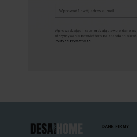
Subskrybuj
nasz
newsletter:
Wprowadzając i zatwierdzając swoje dane o
otrzymywanie newslettera na zasadach okre
Polityce Prywatności
.
DANE FIRMY