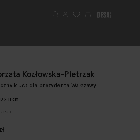
Szukaj
Mój koszyk
rzata Kozłowska-Pietrzak
czny klucz dla prezydenta Warszawy
50 x 11 cm
 121730
zł