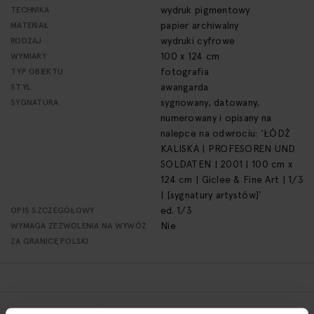
wydruk pigmentowy
TECHNIKA
papier archiwalny
MATERIAŁ
wydruki cyfrowe
RODZAJ
100 x 124 cm
WYMIARY
fotografia
TYP OBIEKTU
awangarda
STYL
sygnowany, datowany,
SYGNATURA
numerowany i opisany na
nalepce na odwrociu: 'ŁÓDŹ
KALISKA | PROFESOREN UND
SOLDATEN | 2001 | 100 cm x
124 cm | Giclee & Fine Art | 1/3
| [sygnatury artystów]'
ed. 1/3
OPIS SZCZEGÓŁOWY
Nie
WYMAGA ZEZWOLENIA NA WYWÓZ
ZA GRANICĘ POLSKI
POLITYKA ZWROTÓW