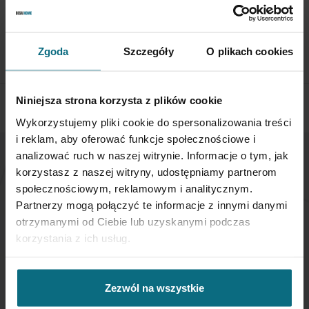
Aby zwrócić obiekt skontaktuj się z Biurem Obsługi w ciągu 3
dni od otrzymania przesyłki
Zgoda
Szczegóły
O plikach cookies
SPRAWDŹ SZCZEGÓŁY
Niniejsza strona korzysta z plików cookie
Wykorzystujemy pliki cookie do spersonalizowania treści
i reklam, aby oferować funkcje społecznościowe i
analizować ruch w naszej witrynie. Informacje o tym, jak
korzystasz z naszej witryny, udostępniamy partnerom
NEWSLETTER
społecznościowym, reklamowym i analitycznym.
Partnerzy mogą połączyć te informacje z innymi danymi
Jeśli chcesz otrzymywać aktualne informacje
otrzymanymi od Ciebie lub uzyskanymi podczas
dotyczące oferty Desa Home - zapisz się do naszego
korzystania z ich usług.
newslettera.
Subskrybuj
Zezwól na wszystkie
nasz