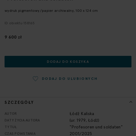
galerii
wydruk pigmentowy/papier archiwalny, 100 x 124 cm
ID obiektu 158165
9 600 zł
DODAJ DO KOSZYKA
DODAJ DO ULUBIONYCH
SZCZEGÓŁY
Więcej
Łódź Kaliska
AUTOR
informacji
(ur. 1979, Łódź)
DATY ŻYCIA AUTORA
"Profesoren und soldaten"
TYTUŁ
2001/2025
CZAS POWSTANIA