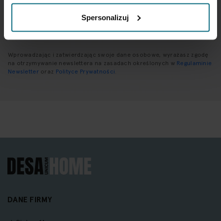
newsletter:
Spersonalizuj
SUBSKRYBUJ
Wprowadzając i zatwierdzając swoje dane osobowe, wyrażasz zgodę
na otrzymywanie newslettera na zasadach określonych w
Regulaminie
Newsletter
oraz
Polityce Prywatności
.
DANE FIRMY