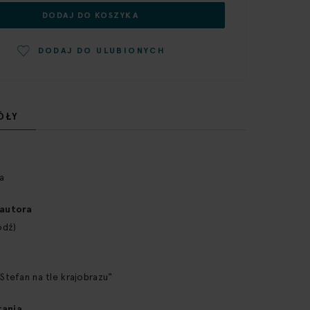
DODAJ DO KOSZYKA
DODAJ DO ULUBIONYCH
ÓŁY
a
 autora
ódź)
 Stefan na tle krajobrazu"
tania