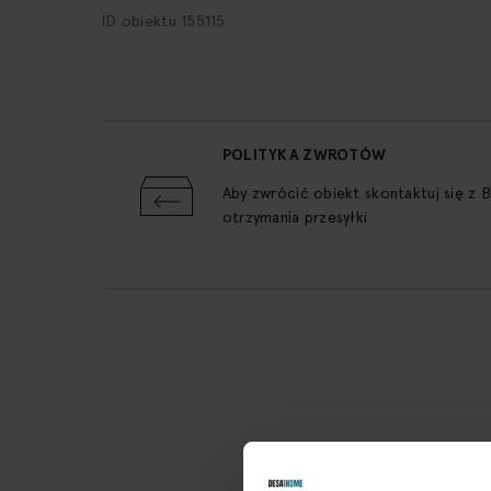
ID obiektu 155115
POLITYKA ZWROTÓW
Aby zwrócić obiekt skontaktuj się z 
otrzymania przesyłki