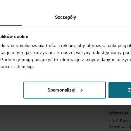
awangarda
Sygnatura
Szczegóły
sygnowany n
 plików cookie
Opis szcz
ed. 1/1
do spersonalizowania treści i reklam, aby oferować funkcje sp
ormacje o tym, jak korzystasz z naszej witryny, udostępniamy p
Literatura
Partnerzy mogą połączyć te informacje z innymi danymi otrzym
Ewa Nowina
nia z ich usług.
transgresji
227 (il.)
Spersonalizuj
Z
Wymaga zez
Nie
Wystawian
Łódź Kalis
Sztuki w Ło