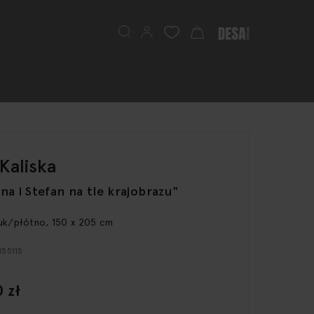
Szukaj
Mój koszyk
Kaliska
na i Stefan na tle krajobrazu"
ruk/płótno, 150 x 205 cm
155115
 zł