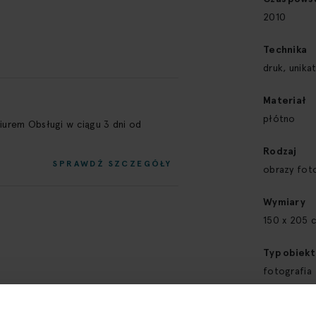
2010
Technika
druk, unika
Materiał
płótno
Biurem Obsługi w ciągu 3 dni od
Rodzaj
SPRAWDŹ SZCZEGÓŁY
obrazy fot
Wymiary
150 x 205 
Typ obiekt
fotografia
Styl