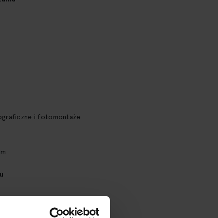
t
ograficzne i fotomontaże
cm
u