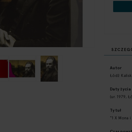
SZCZEG
Więcej
informacji
Autor
Łódź Kalisk
Daty życia
(ur. 1979, Ł
Tytuł
"1 X Mona i
Czas pows