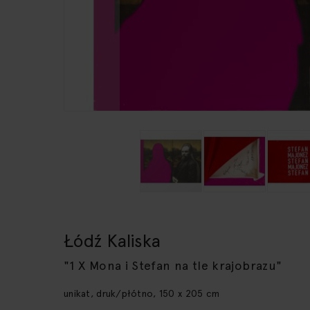
Przejdź
na
początek
Łódź Kaliska
galerii
"1 X Mona i Stefan na tle krajobrazu"
unikat, druk/płótno, 150 x 205 cm