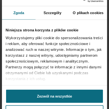
dni od otrzymania przesyłki
SPRAWDŹ SZCZEGÓŁY
Zgoda
Szczegóły
O plikach cookies
Niniejsza strona korzysta z plików cookie
Wykorzystujemy pliki cookie do spersonalizowania treści
i reklam, aby oferować funkcje społecznościowe i
analizować ruch w naszej witrynie. Informacje o tym, jak
NEWSLETTER
korzystasz z naszej witryny, udostępniamy partnerom
społecznościowym, reklamowym i analitycznym.
Jeśli chcesz otrzymywać aktualne informacje
Partnerzy mogą połączyć te informacje z innymi danymi
dotyczące oferty Desa Home - zapisz się do naszego
otrzymanymi od Ciebie lub uzyskanymi podczas
newslettera.
korzystania z ich usług.
Subskrybuj
nasz
Zezwól na wszystkie
newsletter: