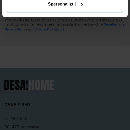
SUBSKRYBUJ
Spersonalizuj
Wprowadzając i zatwierdzając swoje dane osobowe, wyrażasz zgodę
na otrzymywanie newslettera na zasadach określonych w
Regulaminie
Newsletter
oraz
Polityce Prywatności
.
DANE FIRMY
ul. Piękna 1A
00-477 Warszawa