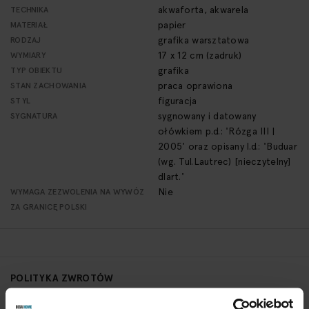
akwaforta, akwarela
TECHNIKA
papier
MATERIAŁ
grafika warsztatowa
RODZAJ
17 x 12 cm (zadruk)
WYMIARY
grafika
TYP OBIEKTU
praca oprawiona
STAN ZACHOWANIA
figuracja
STYL
sygnowany i datowany
SYGNATURA
ołówkiem p.d.: 'Rózga III |
2005' oraz opisany l.d.: 'Buduar
(wg. Tul.Lautrec) [nieczytelny]
dlart.'
Nie
WYMAGA ZEZWOLENIA NA WYWÓZ
ZA GRANICĘ POLSKI
POLITYKA ZWROTÓW
Aby zwrócić obiekt skontaktuj się z Biurem Obsługi w ciągu 3