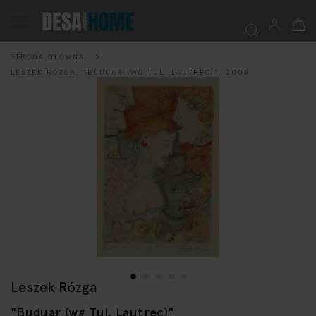
Mój k
Przełącznik
Nav
STRONA GŁÓWNA
Szukaj
LESZEK RÓZGA, "BUDUAR (WG TUL. LAUTREC)", 2005
Przejdź
na
koniec
galerii
Leszek Rózga
Przejdź
na
"Buduar (wg Tul. Lautrec)"