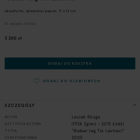
początek
galerii
akwaforta, akwarela/papier, 17 x 12 cm
ID obiektu 171066
3 300 zł
DODAJ DO KOSZYKA
DODAJ DO ULUBIONYCH
SZCZEGÓŁY
Więcej
Leszek Rózga
AUTOR
informacji
(1924 Zgierz - 2015 Łódź)
DATY ŻYCIA AUTORA
"Buduar (wg Tul. Lautrec)"
TYTUŁ
2005
CZAS POWSTANIA