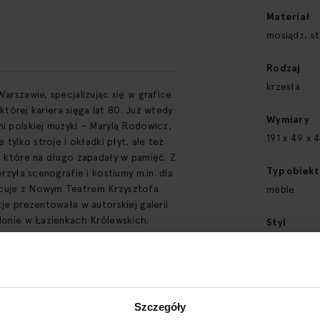
Materiał
mosiądz, st
Rodzaj
krzesła
arszawie, specjalizując się w grafice
 której kariera sięga lat 80. Już wtedy
Wymiary
i polskiej muzyki – Marylą Rodowicz,
191 x 49 x 
 tylko stroje i okładki płyt, ale też
, które na długo zapadały w pamięć. Z
Typ obiekt
rzyła scenografie i kostiumy m.in. dla
acuje z Nowym Teatrem Krzysztofa
meble
je prezentowała w autorskiej galerii
ilonie w Łazienkach Królewskich.
Styl
rchitekturę wnętrz, gdzie powszechne
design
wycić pełnej twórczej rewolucji, za
trzeniach. Laska tworzy nowe światy:
Opis szcz
uje ze światłem i geometrią. Jej
Edycja 1/1.
e, gdzie klasyka spotyka się z
Szczegóły
ma swoje głębokie znaczenie i