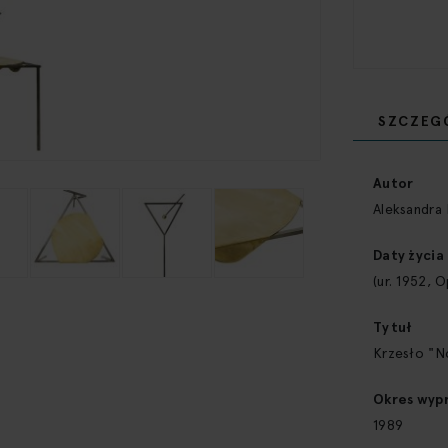
SZCZEG
Więcej
informacji
Autor
Aleksandra
Daty życia
(ur. 1952, 
Tytuł
Krzesło "No
Okres wyp
1989