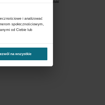
wolenia na wywóz za granicę Polski
ołecznościowe i analizować
artnerom społecznościowym,
anymi od Ciebie lub
ezwól na wszystkie