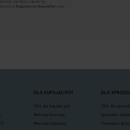
sobowe, wyrażasz zgodę na
ślonych w
Regulaminie Newsletter
oraz
DLA KUPUJĄCYCH
DLA SPRZED
FAQ dla kupujących
FAQ dla sprzed
a
Metody dostawy
Sprzedaż obiek
31
Metody płatności
Formularz Wyc