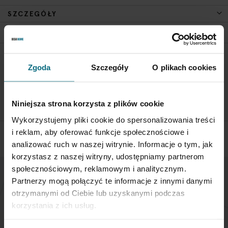
SZCZEGÓŁY
POLITYKA ZWROTÓW
Zgoda
Szczegóły
O plikach cookies
Aby zwrócić obiekt skontaktuj się z Biurem Obsługi w ciągu 3
dni od otrzymania przesyłki
Niniejsza strona korzysta z plików cookie
SPRAWDŹ SZCZEGÓŁY
Wykorzystujemy pliki cookie do spersonalizowania treści
i reklam, aby oferować funkcje społecznościowe i
analizować ruch w naszej witrynie. Informacje o tym, jak
korzystasz z naszej witryny, udostępniamy partnerom
społecznościowym, reklamowym i analitycznym.
Partnerzy mogą połączyć te informacje z innymi danymi
NEWSLETTER
otrzymanymi od Ciebie lub uzyskanymi podczas
korzystania z ich usług.
Jeśli chcesz otrzymywać aktualne informacje