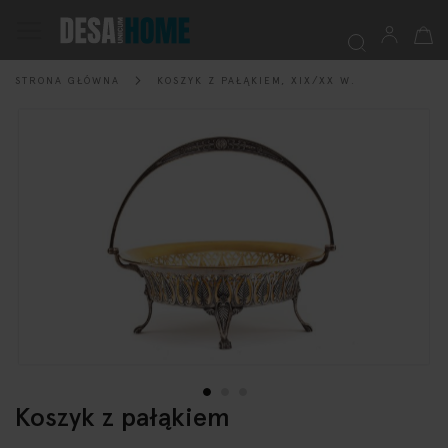
Mój k
Przełącznik
Nav
STRONA GŁÓWNA
KOSZYK Z PAŁĄKIEM, XIX/XX W.
Szukaj
Przejdź
na
koniec
galerii
Koszyk z pałąkiem
Przejdź
na