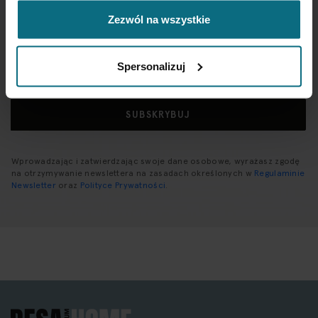
dotyczące oferty Desa Home - zapisz się do naszego
newslettera.
Zezwól na wszystkie
Subskrybuj
Spersonalizuj
nasz
newsletter:
SUBSKRYBUJ
Wprowadzając i zatwierdzając swoje dane osobowe, wyrażasz zgodę
na otrzymywanie newslettera na zasadach określonych w
Regulaminie
Newsletter
oraz
Polityce Prywatności
.