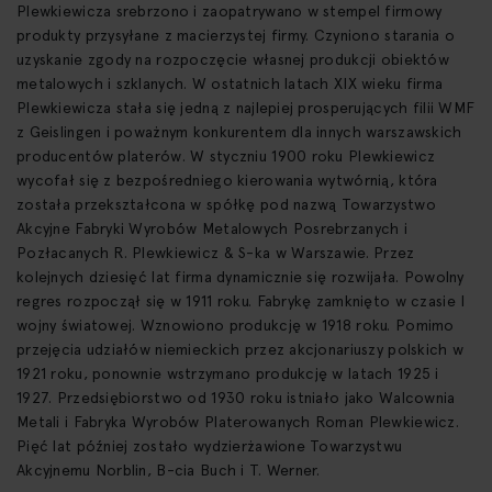
Plewkiewicza srebrzono i zaopatrywano w stempel firmowy
produkty przysyłane z macierzystej firmy. Czyniono starania o
uzyskanie zgody na rozpoczęcie własnej produkcji obiektów
metalowych i szklanych. W ostatnich latach XIX wieku firma
Plewkiewicza stała się jedną z najlepiej prosperujących filii WMF
z Geislingen i poważnym konkurentem dla innych warszawskich
producentów platerów. W styczniu 1900 roku Plewkiewicz
wycofał się z bezpośredniego kierowania wytwórnią, która
została przekształcona w spółkę pod nazwą Towarzystwo
Akcyjne Fabryki Wyrobów Metalowych Posrebrzanych i
Pozłacanych R. Plewkiewicz & S-ka w Warszawie. Przez
kolejnych dziesięć lat firma dynamicznie się rozwijała. Powolny
regres rozpoczął się w 1911 roku. Fabrykę zamknięto w czasie I
wojny światowej. Wznowiono produkcję w 1918 roku. Pomimo
przejęcia udziałów niemieckich przez akcjonariuszy polskich w
1921 roku, ponownie wstrzymano produkcję w latach 1925 i
1927. Przedsiębiorstwo od 1930 roku istniało jako Walcownia
Metali i Fabryka Wyrobów Platerowanych Roman Plewkiewicz.
Pięć lat później zostało wydzierżawione Towarzystwu
Akcyjnemu Norblin, B-cia Buch i T. Werner.