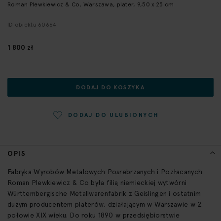
Roman Plewkiewicz & Co, Warszawa, plater, 9,50 x 25 cm
początek
galerii
ID obiektu 60664
1 800 zł
DODAJ DO KOSZYKA
DODAJ DO ULUBIONYCH
OPIS
Fabryka Wyrobów Metalowych Posrebrzanych i Pozłacanych
Roman Plewkiewicz & Co była filią niemieckiej wytwórni
Württembergische Metallwarenfabrik z Geislingen i ostatnim
dużym producentem platerów, działającym w Warszawie w 2.
połowie XIX wieku. Do roku 1890 w przedsiębiorstwie