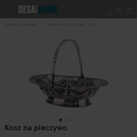
Mój k
Przełącznik
Nav
STRONA GŁÓWNA
KOSZ NA PIECZYWO, 1776
Szukaj
Przejdź
na
koniec
galerii
Kosz na pieczywo
Przejdź
na