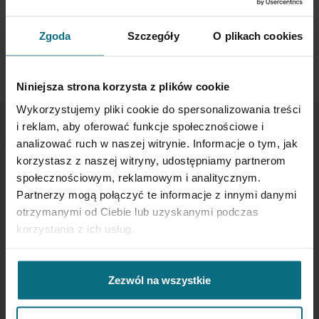
dni od otrzymania przesyłki
SPRAWDŹ SZCZEGÓŁY
Zgoda
Szczegóły
O plikach cookies
Niniejsza strona korzysta z plików cookie
Wykorzystujemy pliki cookie do spersonalizowania treści
i reklam, aby oferować funkcje społecznościowe i
analizować ruch w naszej witrynie. Informacje o tym, jak
NEWSLETTER
korzystasz z naszej witryny, udostępniamy partnerom
społecznościowym, reklamowym i analitycznym.
Jeśli chcesz otrzymywać aktualne informacje
Partnerzy mogą połączyć te informacje z innymi danymi
dotyczące oferty Desa Home - zapisz się do naszego
otrzymanymi od Ciebie lub uzyskanymi podczas
newslettera.
korzystania z ich usług.
Subskrybuj
nasz
Zezwól na wszystkie
newsletter:
SUBSKRYBUJ