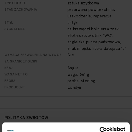
sztuka użytkowa
TYP OBIEKTU
przerwana powierzchnia,
STAN ZACHOWANIA
uszkodzenia, reperacja
antyki
STYL
na krawędzi kołnierza znaki
SYGNATURA
złotnicze: złotnik 'WC',
angielska punca państwowa,
znak miejski, litera datująca 'a'
Nie
WYMAGA ZEZWOLENIA NA WYWÓZ
ZA GRANICĘ POLSKI
Anglia
KRAJ
waga: 661 g
WAGA NETTO
próba: sterling
PRÓBA
Londyn
PRODUCENT
POLITYKA ZWROTÓW
Aby zwrócić obiekt skontaktuj się z Biurem Obsługi w ciągu 3