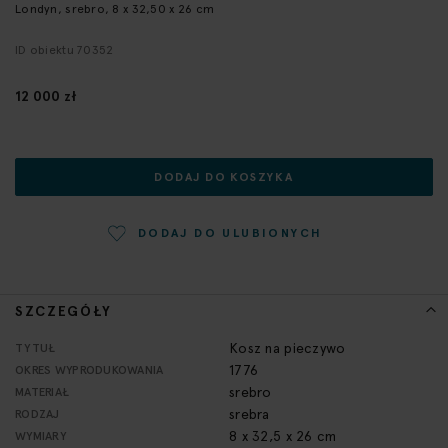
Londyn, srebro, 8 x 32,50 x 26 cm
początek
galerii
ID obiektu 70352
12 000 zł
DODAJ DO KOSZYKA
DODAJ DO ULUBIONYCH
SZCZEGÓŁY
Więcej
Kosz na pieczywo
TYTUŁ
informacji
1776
OKRES WYPRODUKOWANIA
srebro
MATERIAŁ
srebra
RODZAJ
8 x 32,5 x 26 cm
WYMIARY