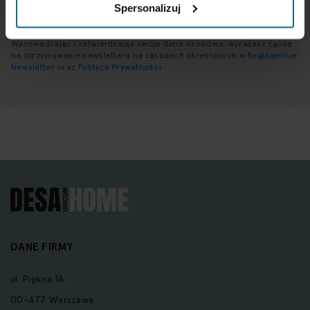
Spersonalizuj
Wprowadzając i zatwierdzając swoje dane osobowe, wyrażasz zgodę
na otrzymywanie newslettera na zasadach określonych w
Regulaminie
Newsletter
oraz
Polityce Prywatności
.
DANE FIRMY
ul. Piękna 1A
00-477 Warszawa