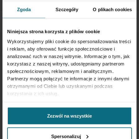
SPRAWDŹ SZCZEGÓŁY
Zgoda
Szczegóły
O plikach cookies
Niniejsza strona korzysta z plików cookie
Wykorzystujemy pliki cookie do spersonalizowania treści
i reklam, aby oferować funkcje społecznościowe i
NEWSLETTER
analizować ruch w naszej witrynie. Informacje o tym, jak
korzystasz z naszej witryny, udostępniamy partnerom
Jeśli chcesz otrzymywać aktualne informacje
społecznościowym, reklamowym i analitycznym.
dotyczące oferty Desa Home - zapisz się do naszego
Partnerzy mogą połączyć te informacje z innymi danymi
newslettera.
otrzymanymi od Ciebie lub uzyskanymi podczas
korzystania z ich usług.
Subskrybuj
nasz
newsletter:
Zezwól na wszystkie
SUBSKRYBUJ
Spersonalizuj