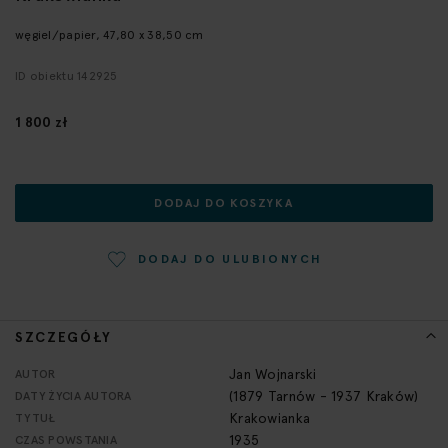
początek
galerii
węgiel/papier, 47,80 x 38,50 cm
ID obiektu 142925
1 800 zł
DODAJ DO KOSZYKA
DODAJ DO ULUBIONYCH
SZCZEGÓŁY
Więcej
Jan Wojnarski
AUTOR
informacji
(1879 Tarnów - 1937 Kraków)
DATY ŻYCIA AUTORA
Krakowianka
TYTUŁ
1935
CZAS POWSTANIA