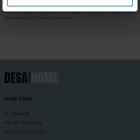
Wprowadzając i zatwierdzając swoje dane osobowe, wyrażasz zgodę
na otrzymywanie newslettera na zasadach określonych w
Regulaminie
Newsletter
oraz
Polityce Prywatności
.
DANE FIRMY
ul. Piękna 1A
00-477 Warszawa
NIP:527-26-44-731