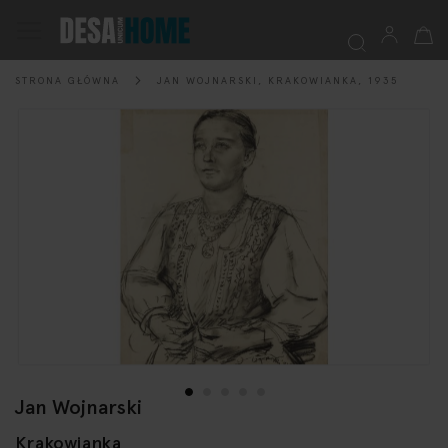
Mój k
Przełącznik
Nav
STRONA GŁÓWNA
JAN WOJNARSKI, KRAKOWIANKA, 1935
Szukaj
Przejdź
na
koniec
galerii
Jan Wojnarski
Przejdź
na
Krakowianka