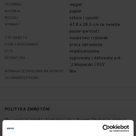
węgiel
TECHNIKA
papier
MATERIAŁ
szkice i rysunki
RODZAJ
47,8 x 38,5 cm (w świetle
WYMIARY
passe-partout)
malarstwo i rysunek
TYP OBIEKTU
praca oprawiona
STAN ZACHOWANIA
międzywojenne
STYL
sygnowany i datowany p.d.:
SYGNATURA
'J.Wojnarski | 935'
Nie
WYMAGA ZEZWOLENIA NA WYWÓZ
ZA GRANICĘ POLSKI
POLITYKA ZWROTÓW
Aby zwrócić obiekt skontaktuj się z Biurem Obsługi w ciągu 3
dni od otrzymania przesyłki