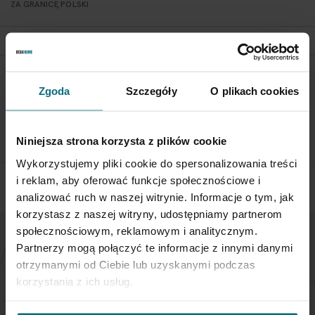
ZA GRANICĘ POLSKI
POLITYKA ZWROTÓW
Zgoda
Szczegóły
O plikach cookies
Aby zwrócić obiekt skontaktuj się z Biurem Obsługi w ciągu 3
dni od otrzymania przesyłki
Niniejsza strona korzysta z plików cookie
SPRAWDŹ SZCZEGÓŁY
Wykorzystujemy pliki cookie do spersonalizowania treści
i reklam, aby oferować funkcje społecznościowe i
analizować ruch w naszej witrynie. Informacje o tym, jak
korzystasz z naszej witryny, udostępniamy partnerom
społecznościowym, reklamowym i analitycznym.
Partnerzy mogą połączyć te informacje z innymi danymi
NEWSLETTER
otrzymanymi od Ciebie lub uzyskanymi podczas
korzystania z ich usług.
Jeśli chcesz otrzymywać aktualne informacje
dotyczące oferty Desa Home - zapisz się do naszego