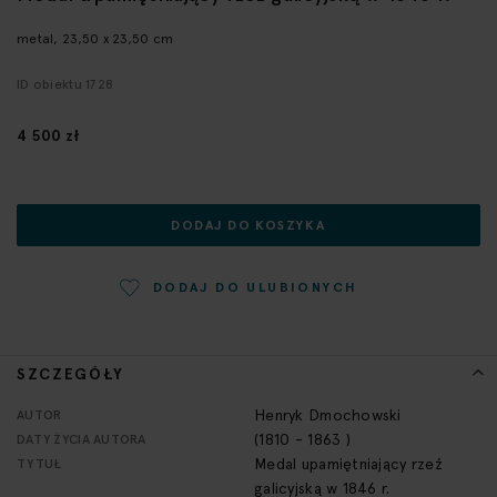
początek
galerii
metal, 23,50 x 23,50 cm
ID obiektu 1728
4 500 zł
DODAJ DO KOSZYKA
DODAJ DO ULUBIONYCH
SZCZEGÓŁY
Więcej
Henryk Dmochowski
AUTOR
informacji
(1810 - 1863 )
DATY ŻYCIA AUTORA
Medal upamiętniający rzeź
TYTUŁ
galicyjską w 1846 r.