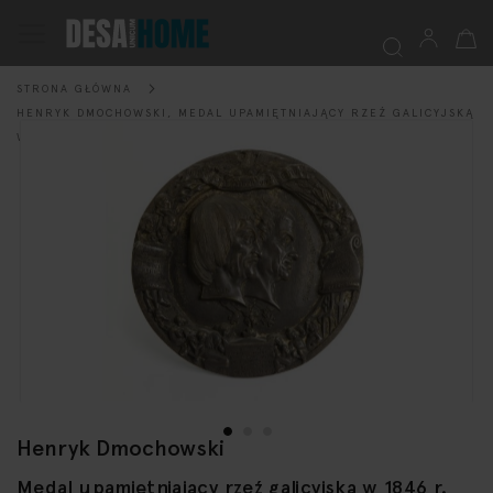
Mój k
Przełącznik
Nav
STRONA GŁÓWNA
Szukaj
HENRYK DMOCHOWSKI, MEDAL UPAMIĘTNIAJĄCY RZEŹ GALICYJSKĄ
Przejdź
W 1846 R., KONIEC XIX W.
na
koniec
galerii
Henryk Dmochowski
Przejdź
na
Medal upamiętniający rzeź galicyjską w 1846 r.