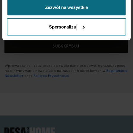
newslettera.
Zezwól na wszystkie
Subskrybuj
Spersonalizuj
nasz
newsletter:
SUBSKRYBUJ
Wprowadzając i zatwierdzając swoje dane osobowe, wyrażasz zgodę
na otrzymywanie newslettera na zasadach określonych w
Regulaminie
Newsletter
oraz
Polityce Prywatności
.