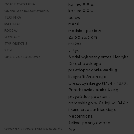
koniec XIX w.
CZAS POWSTANIA
koniec XIX w.
OKRES WYPRODUKOWANIA
odlew
TECHNIKA
metal
MATERIAŁ
medale i plakiety
RODZAJ
23,5 x 23,5 cm
WYMIARY
rzeźba
TYP OBIEKTU
antyki
STYL
Medal wykonany przez Henryka
OPIS SZCZEGÓŁOWY
Dmochowskiego
prawdopodobnie według
litografii Antoniego
Oleszczyńskiego (1794 - 1879).
Przedstawia Jakuba Szelę
przywódcę powstania
chłopskiego w Galicji w 1846 r.
i kanclerza austriackiego
Metternicha.
żeliwo pobrązowione
Nie
WYMAGA ZEZWOLENIA NA WYWÓZ