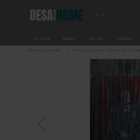
PL
SZTUKA
MEBLE
ANTYKI
DESIGN
STRONA GŁÓWNA
FRANCIS BACON, "STUDY AFTER V
Przejdź
na
koniec
galerii