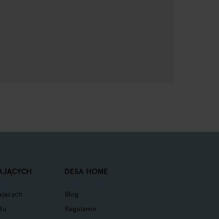
AJĄCYCH
DESA HOME
ających
Blog
tu
Regulamin