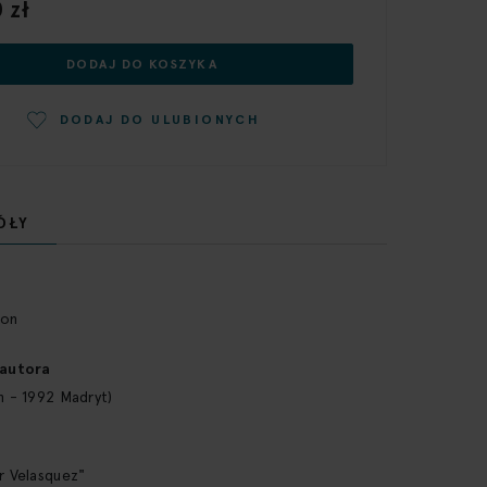
 zł
DODAJ DO KOSZYKA
DODAJ DO ULUBIONYCH
ÓŁY
con
 autora
n - 1992 Madryt)
r Velasquez"