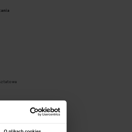
tania
rsztatowa
cm
u
O plikach cookies