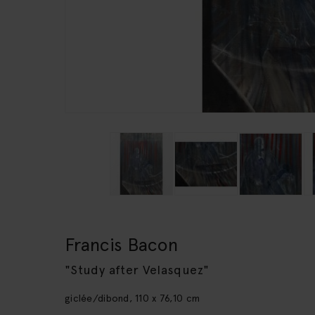
Przejdź
na
początek
Francis Bacon
galerii
"Study after Velasquez"
giclée/dibond, 110 x 76,10 cm