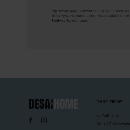
newsletter:
Wprowadzając i zatwierdzając swoje dane o
otrzymywanie newslettera na zasadach okre
Polityce Prywatności
.
DANE FIRMY
ul. Piękna 1A
00-477 Warszaw