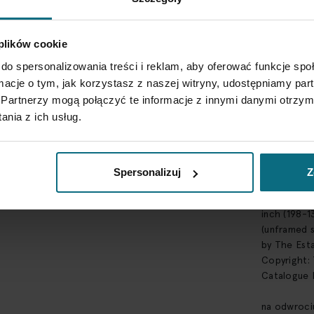
Stan zach
praca opra
 plików cookie
Styl
do spersonalizowania treści i reklam, aby oferować funkcje sp
figuracja
ormacje o tym, jak korzystasz z naszej witryny, udostępniamy p
Partnerzy mogą połączyć te informacje z innymi danymi otrzym
Sygnatura
nia z ich usług.
na odwroci
Opis szcz
Spersonalizuj
Z
na odwrociu
1992) | Stu
inch (198-1
(unframed s
by The Esta
Copyright: 
Catalogue 
na odwroci