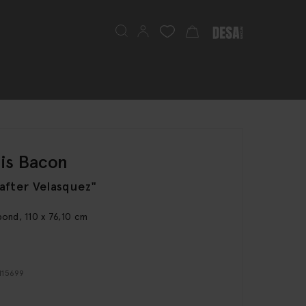
Szukaj
Mój koszyk
is Bacon
after Velasquez"
bond, 110 x 76,10 cm
 115699