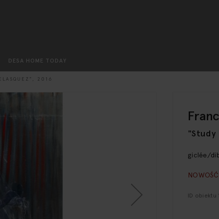
Szukaj
DESA HOME TODAY
ELASQUEZ", 2016
Franc
"Study 
giclée/di
NOWOŚĆ
ID obiektu