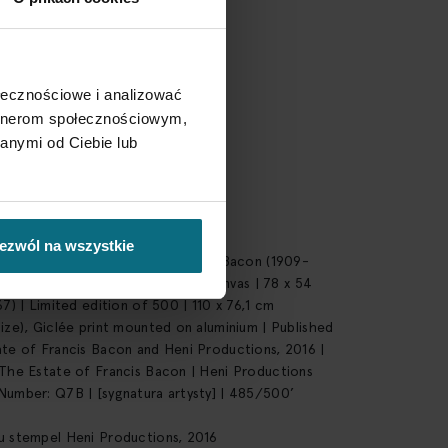
owania
wiona
ołecznościowe i analizować
artnerom społecznościowym,
anymi od Ciebie lub
u nalepka wydawcy z opisem pracy
egółowy
ezwól na wszystkie
 nalepka z opisem pracy: ‘francis Bacon (1909-
dy after Velazquez, 1950 | oil on canvas | 78 x 54
37) | Limited edition of 500 | 110 x 76,1 cm
ize), Giclée print mounted on aluminium | Published
te of Francis Bacon and Heni Productions, 2016 |
The Estate of Francis Bacon | Heni Productions
Number: Q7B | [sygnatura artysty] | 485/500’
u stempel Heni Productions, 2016