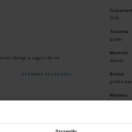
Czas pows
2016
Technika
giclée
Materiał
Biurem Obsługi w ciągu 3 dni od
dibond
Rodzaj
SPRAWDŹ SZCZEGÓŁY
grafika wa
Wymiary
110 x 76,1 
Typ obiekt
grafika
Szczegóły