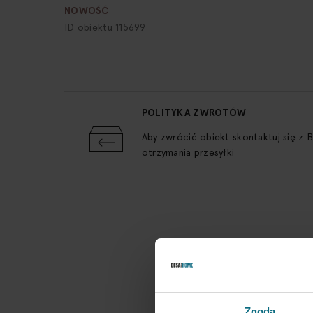
NOWOŚĆ
ID obiektu 115699
POLITYKA ZWROTÓW
Aby zwrócić obiekt skontaktuj się z 
otrzymania przesyłki
Zgoda