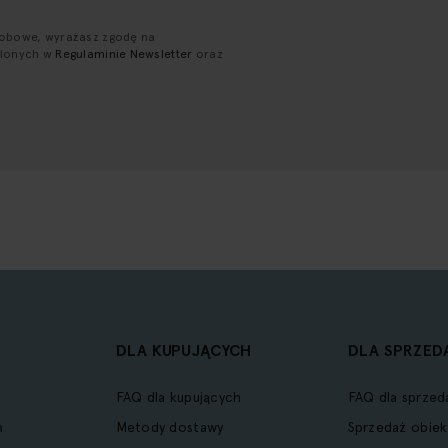
sobowe, wyrażasz zgodę na
ślonych w
Regulaminie Newsletter
oraz
DLA KUPUJĄCYCH
DLA SPRZED
FAQ dla kupujących
FAQ dla sprzed
a
Metody dostawy
Sprzedaż obiek