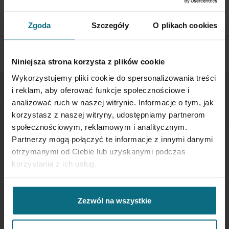
dni od otrzymania przesyłki
SPRAWDŹ SZCZEGÓŁY
Zgoda
Szczegóły
O plikach cookies
Niniejsza strona korzysta z plików cookie
Wykorzystujemy pliki cookie do spersonalizowania treści
i reklam, aby oferować funkcje społecznościowe i
analizować ruch w naszej witrynie. Informacje o tym, jak
NEWSLETTER
korzystasz z naszej witryny, udostępniamy partnerom
społecznościowym, reklamowym i analitycznym.
Jeśli chcesz otrzymywać aktualne informacje
Partnerzy mogą połączyć te informacje z innymi danymi
dotyczące oferty Desa Home - zapisz się do naszego
otrzymanymi od Ciebie lub uzyskanymi podczas
newslettera.
korzystania z ich usług.
Subskrybuj
nasz
Zezwól na wszystkie
newsletter:
SUBSKRYBUJ