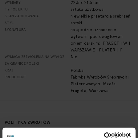
22,5 x 21,5 cm
WYMIARY
sztuka użytkowa
TYP OBIEKTU
niewielkie przetarcia srebrzeń
STAN ZACHOWANIA
antyki
STYL
na spodzie oznaczenie
SYGNATURA
wytwórni pod dwugłowym
orłem carskim: 'FRAGET | W |
WARSZAWIE | PLATER | 1'
Nie
WYMAGA ZEZWOLENIA NA WYWÓZ
ZA GRANICĘ POLSKI
Polska
KRAJ
Fabryka Wyrobów Srebrnych i
PRODUCENT
Platerowanych Józefa
Frageta, Warszawa
POLITYKA ZWROTÓW
Aby zwrócić obiekt skontaktuj się z Biurem Obsługi w ciągu 3