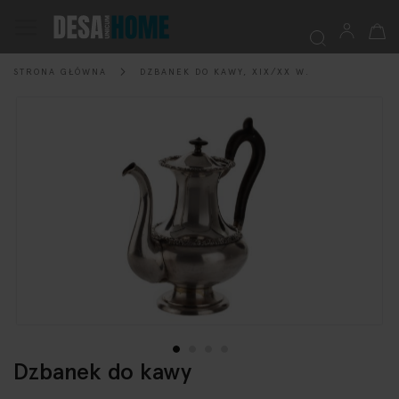
Mój k
Przełącznik
Nav
STRONA GŁÓWNA
DZBANEK DO KAWY, XIX/XX W.
Szukaj
Przejdź
na
koniec
galerii
Dzbanek do kawy
Przejdź
na