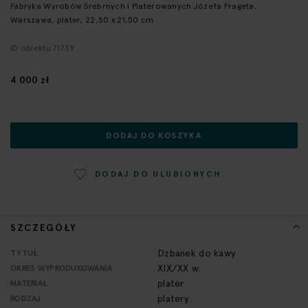
Fabryka Wyrobów Srebrnych i Platerowanych Józefa Frageta,
początek
Warszawa, plater, 22,50 x 21,50 cm
galerii
ID obiektu 71739
4 000 zł
DODAJ DO KOSZYKA
DODAJ DO ULUBIONYCH
SZCZEGÓŁY
Więcej
Dzbanek do kawy
TYTUŁ
informacji
XIX/XX w.
OKRES WYPRODUKOWANIA
plater
MATERIAŁ
platery
RODZAJ