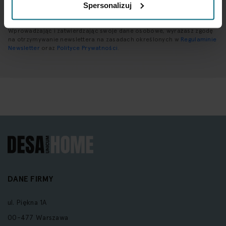
Spersonalizuj
Wprowadzając i zatwierdzając swoje dane osobowe, wyrażasz zgodę
na otrzymywanie newslettera na zasadach określonych w
Regulaminie
Newsletter
oraz
Polityce Prywatności
.
DANE FIRMY
ul. Piękna 1A
00-477 Warszawa