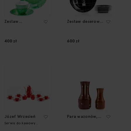
Zestaw
Zestaw deserowy,
śniadaniowy, lata
lata 60.-70. XX w.
60. XX w.
400 zł
600 zł
Józef Wrzesień
Para wazonów,
lata 50.-60. XX w.
Serwis do kawowy
"Iza"