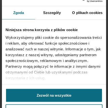
POKAŻ
NA STRONĘ
Zgoda
Szczegóły
O plikach cookies
Niniejsza strona korzysta z plików cookie
Wykorzystujemy pliki cookie do spersonalizowania treści
i reklam, aby oferować funkcje społecznościowe i
analizować ruch w naszej witrynie. Informacje o tym, jak
NEWSLETTER
korzystasz z naszej witryny, udostępniamy partnerom
społecznościowym, reklamowym i analitycznym.
Jeśli chcesz otrzymywać aktualne informacje
Partnerzy mogą połączyć te informacje z innymi danymi
dotyczące oferty Desa Home - zapisz się do naszego
otrzymanymi od Ciebie lub uzyskanymi podczas
newslettera.
korzystania z ich usług.
Subskrybuj
nasz
Zezwól na wszystkie
newsletter: