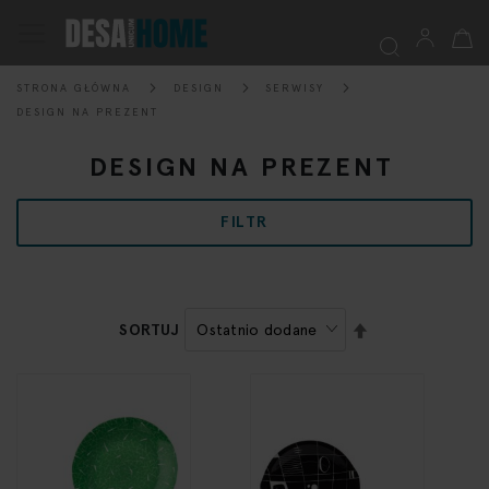
Mój k
Przełącznik
Nav
STRONA GŁÓWNA
DESIGN
SERWISY
Szukaj
DESIGN NA PREZENT
DESIGN NA PREZENT
FILTR
USTAW
SORTUJ
KIERUNEK
MALEJĄCY