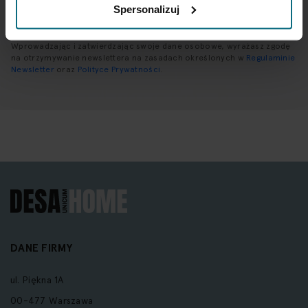
SUBSKRYBUJ
Spersonalizuj
Wprowadzając i zatwierdzając swoje dane osobowe, wyrażasz zgodę
na otrzymywanie newslettera na zasadach określonych w
Regulaminie
Newsletter
oraz
Polityce Prywatności
.
DANE FIRMY
ul. Piękna 1A
00-477 Warszawa