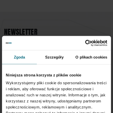
NEWSLETTER
Jeśli chcesz otrzymywać aktualne informacje
dotyczące oferty Desa Home - zapisz się do naszego
newslettera.
Zgoda
Szczegóły
O plikach cookies
Subskrybuj
nasz
Niniejsza strona korzysta z plików cookie
newsletter:
Wykorzystujemy pliki cookie do spersonalizowania treści
SUBSKRYBUJ
i reklam, aby oferować funkcje społecznościowe i
analizować ruch w naszej witrynie. Informacje o tym, jak
korzystasz z naszej witryny, udostępniamy partnerom
Wprowadzając i zatwierdzając swoje dane osobowe, wyrażasz zgodę
społecznościowym, reklamowym i analitycznym.
na otrzymywanie newslettera na zasadach określonych w
Regulaminie
Newsletter
oraz
Polityce Prywatności
.