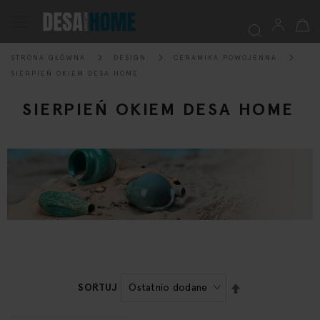
Mój k
Przełącznik
Nav
STRONA GŁÓWNA
DESIGN
CERAMIKA POWOJENNA
Szukaj
SIERPIEŃ OKIEM DESA HOME
SIERPIEŃ OKIEM DESA HOME
USTAW
SORTUJ
KIERUNEK
MALEJĄCY