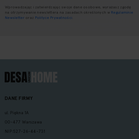
Wprowadzając i zatwierdzając swoje dane osobowe, wyrażasz zgodę
na otrzymywanie newslettera na zasadach określonych w
Regulaminie
Newsletter
oraz
Polityce Prywatności
.
DANE FIRMY
ul. Piękna 1A
00-477 Warszawa
NIP:527-26-44-731