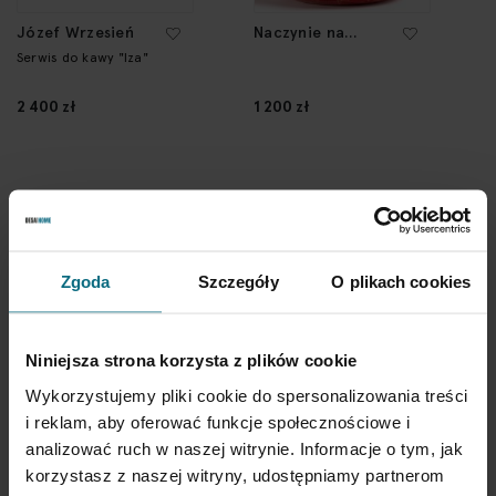
Józef Wrzesień
Naczynie na
ikebanę, 2 poł. XX
Serwis do kawy "Iza"
w.
2 400 zł
1 200 zł
Zgoda
Szczegóły
O plikach cookies
Niniejsza strona korzysta z plików cookie
Nadzieja Kowalów
Magdalena
Wykorzystujemy pliki cookie do spersonalizowania treści
Czerwosz
Patera dekoracyjna
Zestaw dwóch
i reklam, aby oferować funkcje społecznościowe i
wazoników
analizować ruch w naszej witrynie. Informacje o tym, jak
1 000 zł
1 200 zł
korzystasz z naszej witryny, udostępniamy partnerom