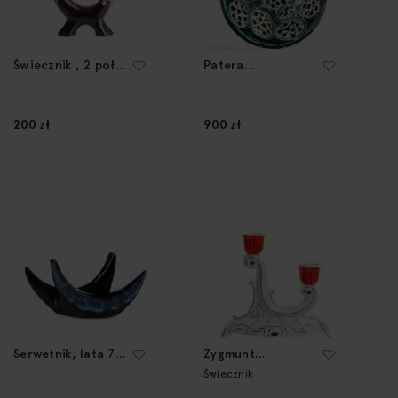
Świecznik , 2 poł.
Patera
XX w.
dekoracyjna, wzór
nr 122, lata
60.-70. XX w.
200 zł
900 zł
Serwetnik, lata 70.
Zygmunt
XX w.
Buksowicz
Świecznik