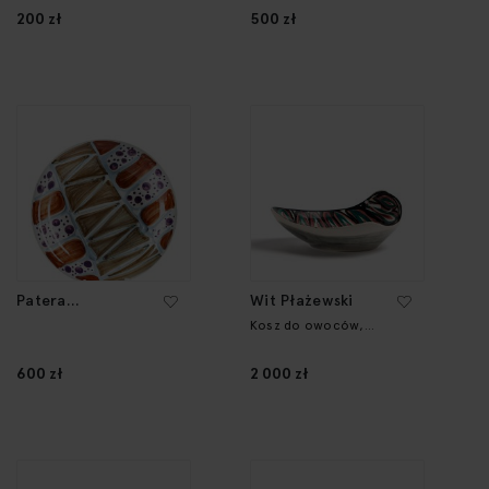
200 zł
500 zł
Patera
Wit Płażewski
dekoracyjna, lata
Kosz do owoców,
wzór nr 199
60. XX w.
600 zł
2 000 zł