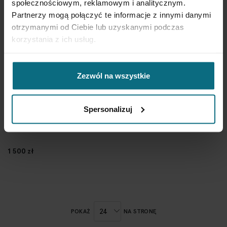
społecznościowym, reklamowym i analitycznym.
Partnerzy mogą połączyć te informacje z innymi danymi
otrzymanymi od Ciebie lub uzyskanymi podczas
korzystania z ich usług.
Zezwól na wszystkie
Spersonalizuj
Lucyna Kokoszka-
Kowalska
Wazon
1 500 zł
POKAŻ
NA STRONĘ