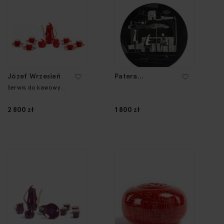
Józef Wrzesień
Patera
dekoracyjna
Serwis do kawowy
"Iza"
"Kawiarenki", lata
60. XX w.
2 800 zł
1 800 zł