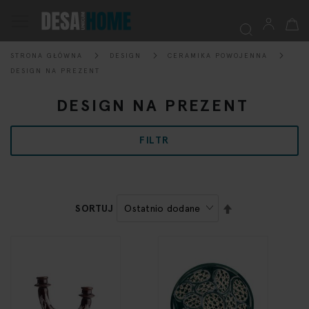
Mój k
Przełącznik
Nav
STRONA GŁÓWNA
DESIGN
CERAMIKA POWOJENNA
Szukaj
DESIGN NA PREZENT
DESIGN NA PREZENT
FILTR
USTAW
SORTUJ
KIERUNEK
MALEJĄCY