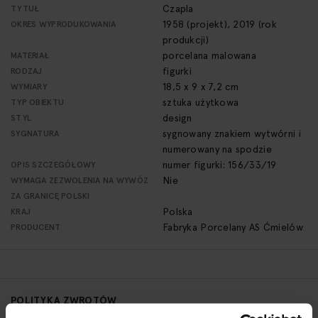
Czapla
TYTUŁ
1958 (projekt), 2019 (rok
OKRES WYPRODUKOWANIA
produkcji)
porcelana malowana
MATERIAŁ
figurki
RODZAJ
18,5 x 9 x 7,2 cm
WYMIARY
sztuka użytkowa
TYP OBIEKTU
design
STYL
sygnowany znakiem wytwórni i
SYGNATURA
numerowany na spodzie
numer figurki: 156/33/19
OPIS SZCZEGÓŁOWY
Nie
WYMAGA ZEZWOLENIA NA WYWÓZ
ZA GRANICĘ POLSKI
Polska
KRAJ
Fabryka Porcelany AS Ćmielów
PRODUCENT
POLITYKA ZWROTÓW