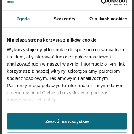
Aby zwrócić obiekt skontaktuj się z Biurem Obsługi w ciągu 3
dni od otrzymania przesyłki
Zgoda
Szczegóły
O plikach cookies
SPRAWDŹ SZCZEGÓŁY
Niniejsza strona korzysta z plików cookie
Wykorzystujemy pliki cookie do spersonalizowania treści
i reklam, aby oferować funkcje społecznościowe i
analizować ruch w naszej witrynie. Informacje o tym, jak
NEWSLETTER
korzystasz z naszej witryny, udostępniamy partnerom
społecznościowym, reklamowym i analitycznym.
Partnerzy mogą połączyć te informacje z innymi danymi
Jeśli chcesz otrzymywać aktualne informacje
otrzymanymi od Ciebie lub uzyskanymi podczas
dotyczące oferty Desa Home - zapisz się do naszego
korzystania z ich usług.
newslettera.
Subskrybuj
Zezwól na wszystkie
nasz
newsletter: