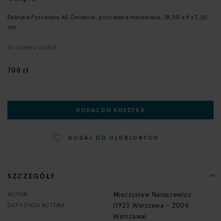
początek
galerii
Fabryka Porcelany AS Ćmielów, porcelana malowana, 18,50 x 9 x 7,20
cm
ID obiektu 126876
700 zł
DODAJ DO KOSZYKA
DODAJ DO ULUBIONYCH
SZCZEGÓŁY
Więcej
Mieczysław Naruszewicz
AUTOR
informacji
(1923 Warszawa - 2006
DATY ŻYCIA AUTORA
Warszawa)