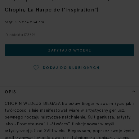
początek
Chopin, La Harpe de l'Inspiration")
galerii
brąz, 185 x 56 x 34 cm
ID obiektu 173694
ZAPYTAJ O WYCENĘ
DODAJ DO ULUBIONYCH
OPIS
CHOPIN WEDŁUG BIEGASA Bolesław Biegas w swoim życiu jak i
twórczości silnie manifestował wiarę w artystyczny geniusz,
pewnego rodzaju mistyczne natchnienie. Kult geniusza, artysty
jako „Prometeusza” i „Stwórcy” funkcjonował w myśli
artystycznej już od XVIII wieku. Biegas sam, poprzez swoje życie
podtrzymywał legendę owego natchnionego geniuszu, czemu