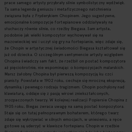
prace samego artysty przybrały silnie symbolistyczny wydźwięk.
Ta sama legenda geniuszu i metafizycznego natchnienia
związana była z Fryderykiem Chopinem. Jego sugestywne,
emocjonalne kompozycje fortepianowe oddziaływały na
słuchaczy równie silnie, co rzeźby Biegasa. Sam artysta,
podobnie jak wielki kompozytor wychowywał się na
mazowieckiej wsi i uczył się gry na fortepianie, więc zdaje się,
że Chopin w artystycznej świadomości Biegasa kształtował się
już od dziecka. O szczególnym sentymencie artysty względem
Chopina świadczy sam fakt, że rzeźbił on postać kompozytora
aż pięciokrotnie, nie wspominając o kompozycjach malarskich.
Marsz żałobny Chopina był pierwszą kompozycją ku czci
pianisty. Powstała w 1902 roku, cechuje się mroczną ekspresją,
dynamiką i pewnego rodzaju tragizmem. Chopin pochylony nad
klawiaturą, oddaje się z pasją wirowi zniekształconych,
zrozpaczonych twarzy. W kolejnej realizacji Popiersie Chopina z
1905 roku, Biegas zwraca uwagę na samą postać konpozytora.
Staje się on tutaj pełnoprawnym bohaterem, którego twarz
zdaje się wykrzywiać w silnych emocjach, w uniesieniu, a ręce
gotowe są uderzyć w klawisze fortepianu. Chopin w rzeźbie