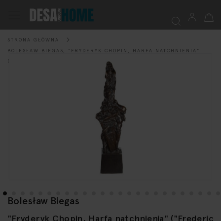
Mój k
Przełącznik
Nav
STRONA GŁÓWNA
Szukaj
BOLESŁAW BIEGAS, "FRYDERYK CHOPIN, HARFA NATCHNIENIA"
Przejdź
("FREDERIC CHOPIN, LA HARPE DE L'INSPIRATION"), 1908/1994
na
koniec
galerii
Bolesław Biegas
Przejdź
na
"Fryderyk Chopin, Harfa natchnienia" ("Frederic