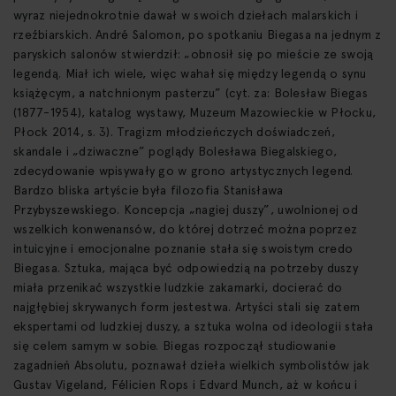
wyraz niejednokrotnie dawał w swoich dziełach malarskich i
rzeźbiarskich. André Salomon, po spotkaniu Biegasa na jednym z
paryskich salonów stwierdził: „obnosił się po mieście ze swoją
legendą. Miał ich wiele, więc wahał się między legendą o synu
książęcym, a natchnionym pasterzu” (cyt. za: Bolesław Biegas
(1877-1954), katalog wystawy, Muzeum Mazowieckie w Płocku,
Płock 2014, s. 3). Tragizm młodzieńczych doświadczeń,
skandale i „dziwaczne” poglądy Bolesława Biegalskiego,
zdecydowanie wpisywały go w grono artystycznych legend.
Bardzo bliska artyście była filozofia Stanisława
Przybyszewskiego. Koncepcja „nagiej duszy”, uwolnionej od
wszelkich konwenansów, do której dotrzeć można poprzez
intuicyjne i emocjonalne poznanie stała się swoistym credo
Biegasa. Sztuka, mająca być odpowiedzią na potrzeby duszy
miała przenikać wszystkie ludzkie zakamarki, docierać do
najgłębiej skrywanych form jestestwa. Artyści stali się zatem
ekspertami od ludzkiej duszy, a sztuka wolna od ideologii stała
się celem samym w sobie. Biegas rozpoczął studiowanie
zagadnień Absolutu, poznawał dzieła wielkich symbolistów jak
Gustav Vigeland, Félicien Rops i Edvard Munch, aż w końcu i