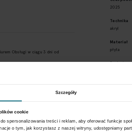
2025
Technika
akryl
Materiał
płyta
Biurem Obsługi w ciągu 3 dni od
Rodzaj
SPRAWDŹ SZCZEGÓŁY
malarstwo 
Wymiary
70 x 50 cm
Szczegóły
Typ obiekt
 plików cookie
malarstwo i
do spersonalizowania treści i reklam, aby oferować funkcje sp
Styl
ormacje o tym, jak korzystasz z naszej witryny, udostępniamy p