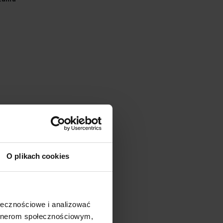
sztalugowe
O plikach cookies
u
 rysunek
ołecznościowe i analizować
artnerom społecznościowym,