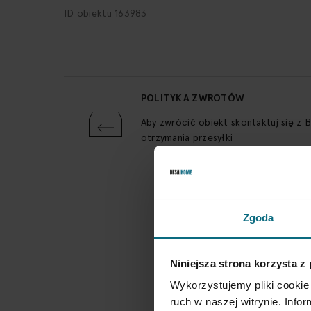
ID obiektu 163983
POLITYKA ZWROTÓW
Aby zwrócić obiekt skontaktuj się z 
otrzymania przesyłki
Zgoda
Niniejsza strona korzysta z
Wykorzystujemy pliki cookie 
ruch w naszej witrynie. Inf