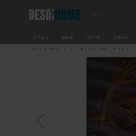
PL
SZTUKA
MEBLE
ANTYKI
DESIGN
STRONA GŁÓWNA
ARTUR SZOLC, "THE DREVIL II", 
Przejdź
na
koniec
galerii