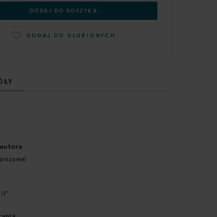
DODAJ DO KOSZYKA
DODAJ DO ULUBIONYCH
ÓŁY
 autora
Warszawa)
II"
tania