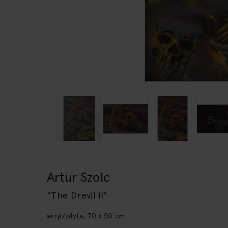
Przejdź
na
początek
Artur Szolc
galerii
"The Drevil II"
akryl/płyta, 70 x 50 cm