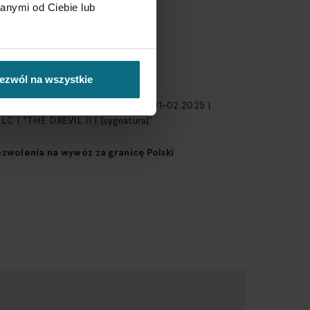
astyczna
anymi od Ciebie lub
 datowany p.d.: 'SZOLC'25'
ezwól na wszystkie
egółowy
datowany i opisany na odwrociu: '01-02.2025 |
C | "THE DREVIL II | [sygnatura]'
wolenia na wywóz za granicę Polski