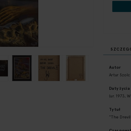
SZCZEG
Więcej
informacji
Autor
Artur Szolc
Daty życia
(ur. 1973, 
Tytuł
"The Drevil 
Czas pows