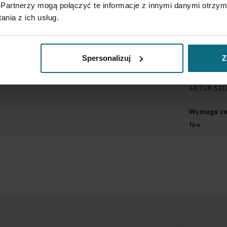
sztuka fant
Partnerzy mogą połączyć te informacje z innymi danymi otrzym
nia z ich usług.
Sygnatura
sygnowany i
Spersonalizuj
Z
Opis szcz
sygnowany, 
ARTUR SZOL
Wymaga zez
Nie