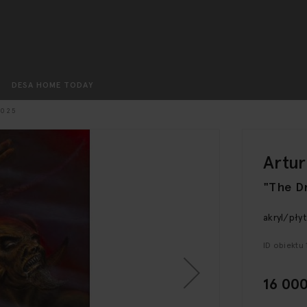
Szukaj
DESA HOME TODAY
2025
Artur
"The Dr
akryl/pły
ID obiektu
16 000