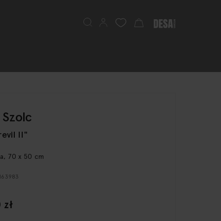
Szukaj
Mój koszyk
 Szolc
evil II"
ta, 70 x 50 cm
 163983
 zł