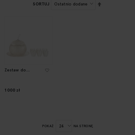
USTAW
SORTUJ
KIERUNEK
MALEJĄCY
Zestaw do
ponczu, około
poł. XX w.
1 000 zł
POKAŻ
NA STRONĘ