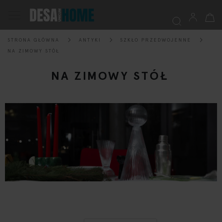
Mój k
Przełącznik
Nav
STRONA GŁÓWNA
ANTYKI
SZKŁO PRZEDWOJENNE
Szukaj
NA ZIMOWY STÓŁ
NA ZIMOWY STÓŁ