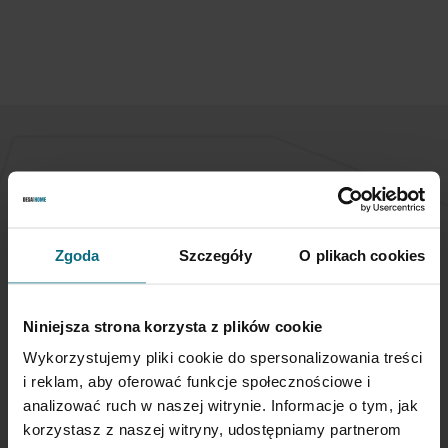
NEWSLETTER
Jeśli chcesz otrzymywać aktualne informacje
dotyczące oferty Desa Home - zapisz się do naszego
Zgoda
Szczegóły
O plikach cookies
newslettera.
Niniejsza strona korzysta z plików cookie
Subskrybuj
nasz
Wykorzystujemy pliki cookie do spersonalizowania treści
newsletter:
i reklam, aby oferować funkcje społecznościowe i
analizować ruch w naszej witrynie. Informacje o tym, jak
SUBSKRYBUJ
korzystasz z naszej witryny, udostępniamy partnerom