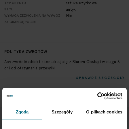
sztuka użytkowa
TYP OBIEKTU
antyki
STYL
Nie
WYMAGA ZEZWOLENIA NA WYWÓZ
ZA GRANICĘ POLSKI
POLITYKA ZWROTÓW
Aby zwrócić obiekt skontaktuj się z Biurem Obsługi w ciągu 3
dni od otrzymania przesyłki
SPRAWDŹ SZCZEGÓŁY
Zgoda
Szczegóły
O plikach cookies