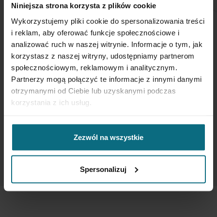
NEWSLETTER
Niniejsza strona korzysta z plików cookie
Wykorzystujemy pliki cookie do spersonalizowania treści
Jeśli chcesz otrzymywać aktualne informacje
i reklam, aby oferować funkcje społecznościowe i
dotyczące oferty Desa Home - zapisz się do naszego
analizować ruch w naszej witrynie. Informacje o tym, jak
newslettera.
korzystasz z naszej witryny, udostępniamy partnerom
społecznościowym, reklamowym i analitycznym.
Subskrybuj
Partnerzy mogą połączyć te informacje z innymi danymi
nasz
otrzymanymi od Ciebie lub uzyskanymi podczas
newsletter:
korzystania z ich usług.
SUBSKRYBUJ
Zezwól na wszystkie
Wprowadzając i zatwierdzając swoje dane osobowe, wyrażasz zgodę
na otrzymywanie newslettera na zasadach określonych w
Regulaminie
Newsletter
oraz
Polityce Prywatności
.
Spersonalizuj