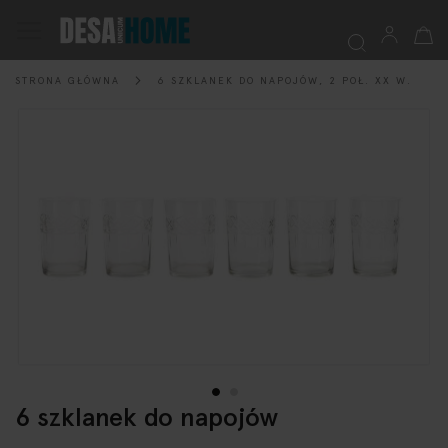
Mój k
Przełącznik
Nav
STRONA GŁÓWNA
6 SZKLANEK DO NAPOJÓW, 2 POŁ. XX W.
Szukaj
Przejdź
na
koniec
galerii
6 szklanek do napojów
Przejdź
na