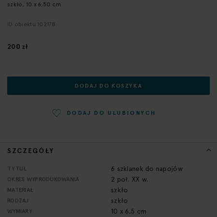
szkło, 10 x 6,50 cm
początek
galerii
ID obiektu 102178
200 zł
DODAJ DO KOSZYKA
DODAJ DO ULUBIONYCH
SZCZEGÓŁY
Więcej
6 szklanek do napojów
TYTUŁ
informacji
2 poł. XX w.
OKRES WYPRODUKOWANIA
szkło
MATERIAŁ
szkło
RODZAJ
10 x 6,5 cm
WYMIARY