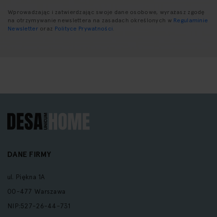
Wprowadzając i zatwierdzając swoje dane osobowe, wyrażasz zgodę
na otrzymywanie newslettera na zasadach określonych w
Regulaminie
Newsletter
oraz
Polityce Prywatności
.
DANE FIRMY
ul. Piękna 1A
00-477 Warszawa
NIP:527-26-44-731