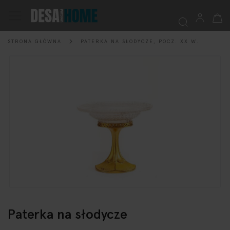
Mój k
Przełącznik
Nav
STRONA GŁÓWNA
PATERKA NA SŁODYCZE, POCZ. XX W.
Szukaj
Przejdź
na
koniec
galerii
Przejdź
na
Paterka na słodycze
początek