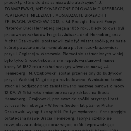
produkty, które do dziś są niezwykle atrakcyjne”. J.
TOMASZEWSKI, ANTYKWARYCZNE POLOWANIA O SREBRACH,
PLATERACH, MIEDZIACH, MOSIĄDZACH, BRĄZACH I
ŻELIWACH, WROCŁAW 2013, s. 64 Początki historii Fabryki
Platerów Braci Henneberg sięgają 1856 roku, kiedy to dwaj byli
pracownicy zakładów Frageta, Juliusz Józef Henneberg oraz
Michał Czajkowski, postanowili założyć własną spółkę, na bazie
której powstała mała manufaktura platerniczo-brązownicza
przy ul. Ceglanej w Warszawie. Pierwotnie zatrudnionych w niej
było tylko 5 robotników, a siłę napędową stanowił maneż
konny. W 1862 roku zakład noszący wówczas nazwę „J.
Henneberg i M. Czajkowski” został przeniesiony do budynków
przy ul. Wolskiej 17, gdzie go rozbudowano. Wzniesiono komin,
studnię i podjazdy oraz zainstalowano maszynę parową o mocy
12 KM. W 1863 roku zmieniono nazwę zakładu na Bracia
Henneberg i Czajkowski, ponieważ do spółki przystąpił brat
Juliusza Henneberga – Wilhelm. Siedem lat później Michał
Czajkowski wystąpił ze spółki. Po tym wydarzeniu firma przyjęła
ostateczną nazwę Bracia Henneberg. Fabryka szybko się
rozwijała, zatrudniając coraz więcej osób i wprowadzając