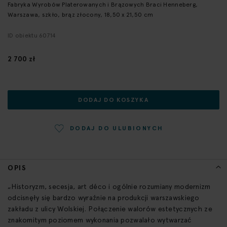
galerii
Fabryka Wyrobów Platerowanych i Brązowych Braci Henneberg,
Warszawa, szkło, brąz złocony, 18,50 x 21,50 cm
ID obiektu 60714
2 700 zł
DODAJ DO KOSZYKA
DODAJ DO ULUBIONYCH
OPIS
„Historyzm, secesja, art déco i ogólnie rozumiany modernizm
odcisnęły się bardzo wyraźnie na produkcji warszawskiego
zakładu z ulicy Wolskiej. Połączenie walorów estetycznych ze
znakomitym poziomem wykonania pozwalało wytwarzać