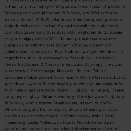
najnowsze rozwiązania techniczne w produkcji. W roku 1884
zatrudnionych w niej było 150 pracowników, sześć lat później w
fabryce pracowało już ponad 260 osób, a w 1904 liczba ta
wzrosła do 321. W 1878 roku Bracia Henneberg jako pierwsi w
kraju do wytwarzania sztućców zastosowali tzw. biały metal,
czyli stop zawierający dużą ilość niklu, wyglądem do złudzenia
przypominający srebro. W zakładach produkowano wyroby
platerowane srebrem oraz złotem: sztućce, przedmioty
galanteryjne i artystyczne. Przedsiębiorstwo było wielokrotnie
nagradzane, m.in. na wystawach w Petersburgu, Moskwie i
Rydze. Pod koniec XIX wieku firma posiadała sklepy fabryczne
w Warszawie, Petersburgu, Moskwie, Irkucku i Tyflisie.
Zatrudniała także pośredników, m.in. w Wilnie i Krakowie, którzy
sprzedawali wyroby Hennebergów pod własnym nazwiskiem. W
1907 roku zmarł założyciel fabryki – Juliusz Henneberg. Interes
po ojcu przejął syn Julian Henneberg, który już wcześniej, bo w
1894 roku, wraz z bratem Stanisławem, wszedł do spółki.
Wkrótce przyjęto też do niej inż. Józefa Strasburgera oraz
wspólników komandytowych, którymi zostały dwie siostry
Henneberg: Emilia Mϋllerowa i Józefa Morędowska. Dzięki
wniesionemu przez nie dużemu kapitałowi unowocześniono