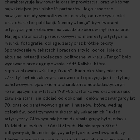
charakteryzuje lawirowanie oraz improwizacja, oraz w którym
najważniejsza jest bliskość partnerów. Jego taneczne
nawiązania miały symbolizować ucieczkę od rzeczywistości
oraz charakter publikacji. Numery „Tanga” były tworami
artystycznymi zrobionymi na zasadzie zbiorów myśli oraz prac.
Na jego stronicach przedrukowywano manifesty artystyczne,
rysunki, fotografie, collage, żarty oraz krótkie teksty.
Sporadycznie w tekstach i pracach artyści odnosili się do
aktualnej sytuacji społeczno-politycznej w kraju. „Tango” było
wydawane przez ugrupowanie Łódź Kaliska, które
reprezentowało „Kulturę Zrzuty”. Ruch określany mianem
„Zrzuty” był niezależnym, zarówno od opozycji, jak i instytucji
państwowych, zjawiskiem o charakterze neodadaistycznym
rozwijającym się w latach 1981-85. Członkowie oraz entuzjaści
zjawiska starali się odciąć od dokonań i celów neoawangardy lat
70. oraz od państwowych galerii i muzeów, które, według
członków, podtrzymywały skostniały „akademicki” układ
artystyczny. Głównym miejscem działania grupy było jedno z
łódzkich mieszkań – Łódzki Strych. Na niecałych 80 m²
odbywały się liczne inicjatywy artystyczne, wystawy, pokazy
filmów, a w międzyczasie miejsce służyło jako noclegownia dla