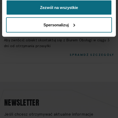
Zezwól na wszystkie
SZCZEGÓŁY
Spersonalizuj
POLITYKA ZWROTÓW
Aby zwrócić obiekt skontaktuj się z Biurem Obsługi w ciągu 3
dni od otrzymania przesyłki
SPRAWDŹ SZCZEGÓŁY
NEWSLETTER
Jeśli chcesz otrzymywać aktualne informacje