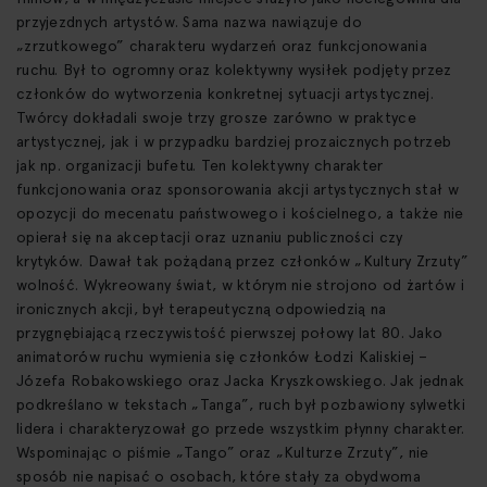
przyjezdnych artystów. Sama nazwa nawiązuje do
„zrzutkowego” charakteru wydarzeń oraz funkcjonowania
ruchu. Był to ogromny oraz kolektywny wysiłek podjęty przez
członków do wytworzenia konkretnej sytuacji artystycznej.
Twórcy dokładali swoje trzy grosze zarówno w praktyce
artystycznej, jak i w przypadku bardziej prozaicznych potrzeb
jak np. organizacji bufetu. Ten kolektywny charakter
funkcjonowania oraz sponsorowania akcji artystycznych stał w
opozycji do mecenatu państwowego i kościelnego, a także nie
opierał się na akceptacji oraz uznaniu publiczności czy
krytyków. Dawał tak pożądaną przez członków „Kultury Zrzuty”
wolność. Wykreowany świat, w którym nie strojono od żartów i
ironicznych akcji, był terapeutyczną odpowiedzią na
przygnębiającą rzeczywistość pierwszej połowy lat 80. Jako
animatorów ruchu wymienia się członków Łodzi Kaliskiej –
Józefa Robakowskiego oraz Jacka Kryszkowskiego. Jak jednak
podkreślano w tekstach „Tanga”, ruch był pozbawiony sylwetki
lidera i charakteryzował go przede wszystkim płynny charakter.
Wspominając o piśmie „Tango” oraz „Kulturze Zrzuty”, nie
sposób nie napisać o osobach, które stały za obydwoma