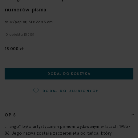
początek
numerów pisma
galerii
druk/papier, 31 x 22 x 3 cm
ID obiektu 155131
18 000 zł
DODAJ DO KOSZYKA
DODAJ DO ULUBIONYCH
OPIS
„Tango” było artystycznym pismem wydawanym w latach 1983-
86. Jego nazwa została zaczerpnięta od tańca, który