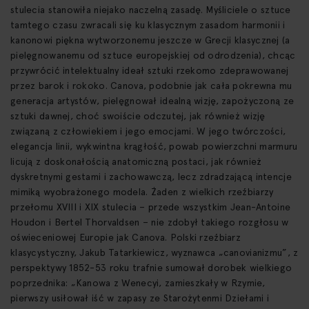
stulecia stanowiła niejako naczelną zasadę. Myśliciele o sztuce
tamtego czasu zwracali się ku klasycznym zasadom harmonii i
kanonowi piękna wytworzonemu jeszcze w Grecji klasycznej (a
pielęgnowanemu od sztuce europejskiej od odrodzenia), chcąc
przywrócić intelektualny ideał sztuki rzekomo zdeprawowanej
przez barok i rokoko. Canova, podobnie jak cała pokrewna mu
generacja artystów, pielęgnował idealną wizję, zapożyczoną ze
sztuki dawnej, choć swoiście odczutej, jak również wizję
związaną z człowiekiem i jego emocjami. W jego twórczości,
elegancja linii, wykwintna krągłość, powab powierzchni marmuru
licują z doskonałością anatomiczną postaci, jak również
dyskretnymi gestami i zachowawczą, lecz zdradzającą intencje
mimiką wyobrażonego modela. Żaden z wielkich rzeźbiarzy
przełomu XVIII i XIX stulecia – przede wszystkim Jean-Antoine
Houdon i Bertel Thorvaldsen – nie zdobył takiego rozgłosu w
oświeceniowej Europie jak Canova. Polski rzeźbiarz
klasycystyczny, Jakub Tatarkiewicz, wyznawca „canovianizmu”, z
perspektywy 1852-53 roku trafnie sumował dorobek wielkiego
poprzednika: „Kanowa z Wenecyi, zamieszkały w Rzymie,
pierwszy usiłował iść w zapasy ze Starożytenmi Dziełami i