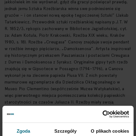
jakkolwiek im nie wyrównał, gdyż dla gracyi poświęcał prawdę,
jednak jemu Sztuka Rzeźbiarska winna swe podniesienie się
gruzów – i on stanowi nową epokę tegoczesnej Sztuki” (Jakub
Tatarkiewicz, Przewodnik sztuki rzeźbiarskiej napisany p.J.T. W
R. 1852/3, rękopis zachowany w Bibliotece Jagiellońskiej, cyt.
za: Adam Kotula, Piotr Krakowski, Rzeźba XIX wieku, Kraków
1980, s. 18). Rzeźba „Creugasa” Canovy znajduje swoje pendant
w rzeźbie innego pięściarza, „Damoksenosa”. Artysta inspirował
się historycznym przekazem Pauzaniasza i postaciami Creugasa
z Durres i Damoksenosa z Syrakuz. Oryginalne gipsy tych rzeźb
znajdują się w Gipsotece w Possagno (1794-1796), a Canova
wykonał je na zlecenie papieża Piusa VII. Z nich powstały
marmurowe egzemplarze dla Dziedzińca Oktagonalnego w
Museo Pio Clementino (współcześnie Muzea Watykańskie), a
więc pierwotnego miejsca pomieszczania kolekcji papieskich
starożytności za czasów Juliusza II. Rzeźby miały swoją
premierę w 1802 roku. „Creugas” był jedną z
najpopularniejszych rzeźb Canovy. Już od momentu pierwszej
ekspozycji rzymskie zakłady odlewnicze powtarzały wizerunek
Creugasa. Prezentowana rzeźba należąca przez dekady do
Zgoda
Szczegóły
O plikach cookies
rodziny Warchałowskich i jej spadkobierców w Jaśle i