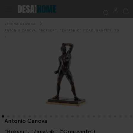
Mój k
Przełącznik
Nav
STRONA GŁÓWNA
Szukaj
ANTONIO CANOVA, "BOKSER", "ZAPAŚNIK" ("CREUGANTE"), PO
Przejdź
1802
na
koniec
galerii
Antonio Canova
Przejdź
na
"Bokser", "Zapaśnik" ("Creugante")