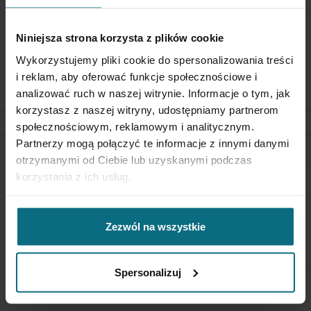
Warszawie, miała wedle przekazu rodzinnego zostać w okresie
dwudziestolecia międzywojennego od rodziny Potockich z
Niniejsza strona korzysta z plików cookie
Łańcuta. Analogiczny XIX-wieczny odlew (jednak z detalach i
Wykorzystujemy pliki cookie do spersonalizowania treści
materiale) pięściarza znajduje się w kolekcji Muzeum
Narodowego w Warszawie (nabyty tam z historycznego zbioru
i reklam, aby oferować funkcje społecznościowe i
Norberta Barlickiego w 1960 roku).
analizować ruch w naszej witrynie. Informacje o tym, jak
korzystasz z naszej witryny, udostępniamy partnerom
SZCZEGÓŁY
społecznościowym, reklamowym i analitycznym.
Partnerzy mogą połączyć te informacje z innymi danymi
otrzymanymi od Ciebie lub uzyskanymi podczas
korzystania z ich usług.
POLITYKA ZWROTÓW
Aby zwrócić obiekt skontaktuj się z Biurem Obsługi w ciągu 3
dni od otrzymania przesyłki
Zezwól na wszystkie
SPRAWDŹ SZCZEGÓŁY
Spersonalizuj