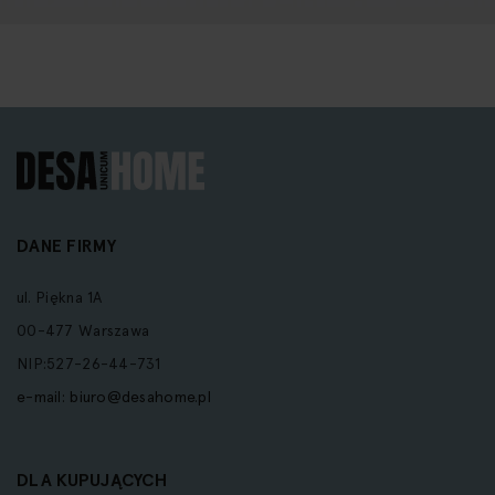
DANE FIRMY
ul. Piękna 1A
00-477 Warszawa
NIP:527-26-44-731
e-mail:
biuro@desahome.pl
DLA KUPUJĄCYCH