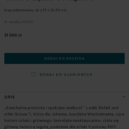
początek
galerii
brąz patynowany, 66 x 37 x 20,50 cm
ID obiektu 103251
31 000 zł
DODAJ DO KOSZYKA
DODAJ DO ULUBIONYCH
OPIS
„Szlachetna prostota i spokojna wielkość” („edle Einfalt und
stille Grösse”), która dla Johanna Joachima Winckelmanna, ojca
historii sztuki i głównego teoretyka neoklasycyzmu, stała się
główną twórczą regułą, podobnie dla sztuki II połowy XVIII