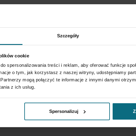
Szczegóły
 telekomunikacyjnych urządzeń
ośredniego przez DESA Home)
 plików cookie
do spersonalizowania treści i reklam, aby oferować funkcje sp
lu marketingu bezpośredniego naszych
ormacje o tym, jak korzystasz z naszej witryny, udostępniamy p
Partnerzy mogą połączyć te informacje z innymi danymi otrzym
nia z ich usług.
Spersonalizuj
Z