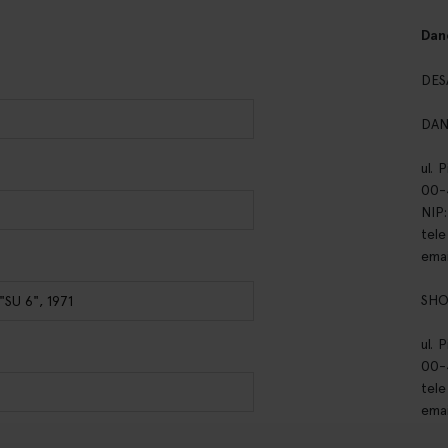
Dan
DES
DAN
ul. 
00-
NIP
tel
emai
SH
ul. 
00-
tel
emai