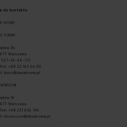
e do kontaktu
A HOME
E FIRMY
Piękna 1A,
477 Warszawa
: 527-26-44-731
efon: +48 22 163 66 00
l:
biuro@desahome.pl
OWROOM
Piękna 1A
477 Warszawa
efon: +48 221 636 766
l:
showroom@desahome.pl