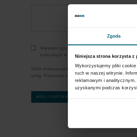
Zgoda
Wyrażam zgodę na kontakt telefoniczny (używanie
końcowych w celu prowadzenia marketingu bezp
Niniejsza strona korzysta z
Wykorzystujemy pliki cookie 
DESA Home przetwarza podane przez Ciebie dane w ce
ruch w naszej witrynie. Inf
usług. Przeczytaj o tym w Polityka prywatności.
reklamowym i analitycznym. 
uzyskanymi podczas korzysta
WYŚLIJ ZAPYTANIE