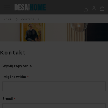
Mój k
Przełącznik
Nav
HOME
CONTACT US
Szukaj
Kontakt
Wyślij zapytanie
Imię I nazwisko
E-mail