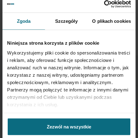
ul. Piękna 1A
00-477 Warszawa
Zgoda
Szczegóły
O plikach cookies
telefon: +48 221 636 766
email:
showroom@desahome.pl
Niniejsza strona korzysta z plików cookie
Wykorzystujemy pliki cookie do spersonalizowania treści
i reklam, aby oferować funkcje społecznościowe i
analizować ruch w naszej witrynie. Informacje o tym, jak
NEWSLETTER
korzystasz z naszej witryny, udostępniamy partnerom
społecznościowym, reklamowym i analitycznym.
Partnerzy mogą połączyć te informacje z innymi danymi
Jeśli chcesz otrzymywać aktualne informacje
otrzymanymi od Ciebie lub uzyskanymi podczas
dotyczące oferty Desa Home - zapisz się do naszego
korzystania z ich usług.
newslettera.
Subskrybuj
Zezwól na wszystkie
nasz
newsletter: