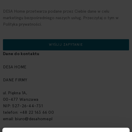
DESA Home przetwarza podane przez Ciebie dane w celu
marketingu bezpośredniego naszych usług. Przeczytaj o tym w
Polityka prywatności.
WYŚLIJ ZAPYTANIE
Dane do kontaktu
DESA HOME
DANE FIRMY
ul. Piękna 1A,
00-477 Warszawa
NIP: 527-26-44-731
telefon: +48 22 163 66 00
email:
biuro@desahome.pl
SHOWROOM